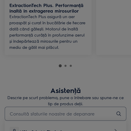
ExtractionTech Plus. Performanță
înaltă în extragerea mirosurilor
ExtractionTech Plus asigură un aer
proaspăt și curat în bucătărie de fiecare
dată când gătești. Motorul de înaltă
performanță curăță în profunzime aerul
și îndepărtează mirosurile pentru un
mediu de gătit mai plăcut.
Asistenţă
Descrie pe scurt problema, pune o întrebare sau spune-ne ce
tip de produs deţii.
Type to search for support articles