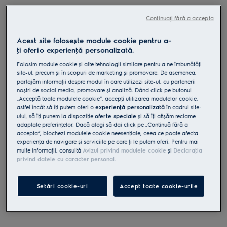
LFT426X
Continuați fără a accepta
Hotă șemineu 500 ExtractionTech
600 m³/h 60 cm inox
Acest site folosește module cookie pentru a-
ţi oferi o experienţă personalizată.
4.7 (162)
Folosim module cookie și alte tehnologii similare pentru a ne îmbunătăţi
Fișa cu informaţii despre produs
site-ul, precum și în scopuri de marketing și promovare. De asemenea,
Beneficii
partajăm informaţii despre modul în care utilizezi site-ul, cu partenerii
noștri de social media, promovare și analiză. Dând click pe butonul
Hotă încorporată rapidă și puternică pentru aer curat și proaspăt în
bucătărie.
„Acceptă toate modulele cookie”, accepţi utilizarea modulelor cookie,
ExtractionTech Plus curăță rapid aerul din bucătărie.
astfel încât să îţi putem oferi o
experienţă personalizată
în cadrul site-
Pure Illumination. Vizibilitate maximă în timpul gătitului.
ului, să îţi punem la dispoziţie
oferte speciale
și să îţi afișăm reclame
Filtru de grăsime fiabil și lavabil la mașina de spălat vase pentru
adaptate preferinţelor. Dacă alegi să dai click pe „Continuă fără a
hota ta.
accepta”, blochezi modulele cookie neesenţiale, ceea ce poate afecta
experienţa de navigare și serviciile pe care ţi le putem oferi. Pentru mai
multe informaţii, consultă
Avizul privind modulele cookie
și
Declaraţia
privind datele cu caracter personal
.
Instrucţiunile de siguranţă și avertismentele de siguranţă
Setări cookie-uri
Accept toate cookie-urile
conform regulamentului UE 2023/988 sunt enumerate în
capitolele 1 și 2 din manualul de utilizare. Pentru utilizarea în
siguranţă a produsului, citește manualul de utilizare complet.