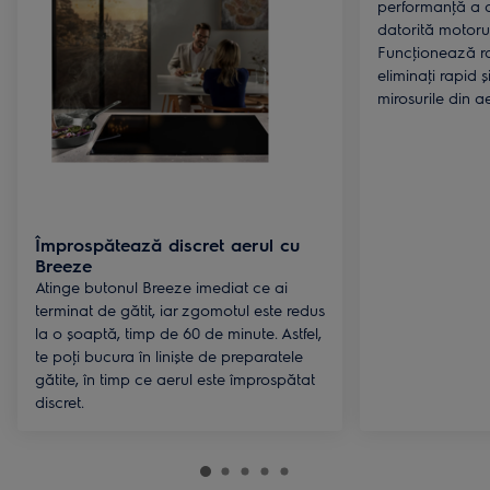
performanţă a a
datorită motorul
Funcţionează ra
eliminaţi rapid 
mirosurile din a
Împrospătează discret aerul cu
Breeze
Atinge butonul Breeze imediat ce ai
terminat de gătit, iar zgomotul este redus
la o șoaptă, timp de 60 de minute. Astfel,
te poţi bucura în liniște de preparatele
gătite, în timp ce aerul este împrospătat
discret.