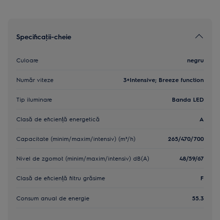
Specificaţii-cheie
Culoare
negru
Număr viteze
3+Intensive; Breeze function
Tip iluminare
Banda LED
Clasă de eficiență energetică
A
Capacitate (minim/maxim/intensiv) (m³/h)
265/470/700
Nivel de zgomot (minim/maxim/intensiv) dB(A)
48/59/67
Clasă de eficiență filtru grăsime
F
Consum anual de energie
55.3