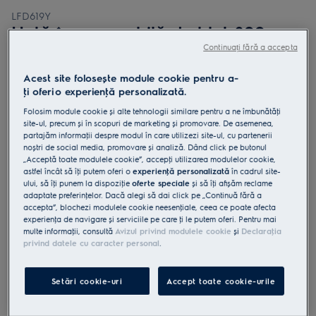
LFD619Y
Hotă încorporabilă de blat 800
Breeze 700 m³/h 90 cm Negru
Continuați fără a accepta
4.9 (34)
Acest site folosește module cookie pentru a-
ţi oferi o experienţă personalizată.
Fișa cu informaţii despre produs
Beneficii
Folosim module cookie și alte tehnologii similare pentru a ne îmbunătăţi
site-ul, precum și în scopuri de marketing și promovare. De asemenea,
Hota 800 Breeze împrospătează aerul din bucătărie în mod silenţios.
partajăm informaţii despre modul în care utilizezi site-ul, cu partenerii
Funcţia Breeze împrospătează discret aerul când ai terminat de gătit.
Această hotă curăţă rapid aerul din bucătărie cu ajutorul funcţiei de
noștri de social media, promovare și analiză. Dând click pe butonul
extracţie.
„Acceptă toate modulele cookie”, accepţi utilizarea modulelor cookie,
astfel încât să îţi putem oferi o
experienţă personalizată
în cadrul site-
ului, să îţi punem la dispoziţie
oferte speciale
și să îţi afișăm reclame
adaptate preferinţelor. Dacă alegi să dai click pe „Continuă fără a
accepta”, blochezi modulele cookie neesenţiale, ceea ce poate afecta
experienţa de navigare și serviciile pe care ţi le putem oferi. Pentru mai
multe informaţii, consultă
Avizul privind modulele cookie
și
Declaraţia
privind datele cu caracter personal
.
Instrucţiunile de siguranţă și avertismentele de siguranţă
conform regulamentului UE 2023/988 sunt enumerate în
capitolele 1 și 2 din manualul de utilizare. Pentru utilizarea în
Setări cookie-uri
Accept toate cookie-urile
siguranţă a produsului, citește manualul de utilizare complet.