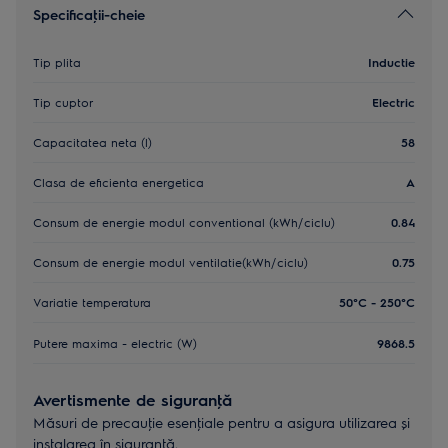
Specificaţii-cheie
Tip plita
Inductie
Tip cuptor
Electric
Capacitatea neta (l)
58
Clasa de eficienta energetica
A
Consum de energie modul conventional (kWh/ciclu)
0.84
Consum de energie modul ventilatie(kWh/ciclu)
0.75
Variatie temperatura
50°C - 250°C
Putere maxima - electric (W)
9868.5
Avertismente de siguranţă
Măsuri de precauţie esenţiale pentru a asigura utilizarea și
instalarea în siguranţă.