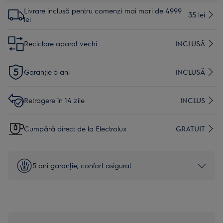
Livrare inclusă pentru comenzi mai mari de 4999
35 lei
lei
Reciclare aparat vechi
INCLUSĂ
Garanţie 5 ani
INCLUSĂ
Retragere în 14 zile
INCLUS
Cumpără direct de la Electrolux
GRATUIT
5 ani garanţie, confort asigurat