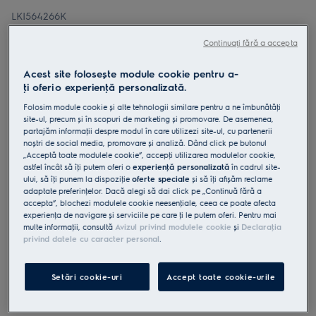
LKI564266K
Aragaz electric SteamBake cataliza
Continuați fără a accepta
50 cm negru mat
4.7 (81)
Acest site folosește module cookie pentru a-
ţi oferi o experienţă personalizată.
Fișa cu informaţii despre produs
Folosim module cookie și alte tehnologii similare pentru a ne îmbunătăţi
Beneficii
site-ul, precum și în scopuri de marketing și promovare. De asemenea,
Plita cu inducție încălzește rapid pentru gătire corectă și sigură.
partajăm informaţii despre modul în care utilizezi site-ul, cu partenerii
Plita cu inducţie a acestui aragaz este rapidă, precisă și ușor de
noștri de social media, promovare și analiză. Dând click pe butonul
folosit.
„Acceptă toate modulele cookie”, accepţi utilizarea modulelor cookie,
SteamBake adaugă abur pentru preparate coapte excepțional.
astfel încât să îţi putem oferi o
experienţă personalizată
în cadrul site-
ului, să îţi punem la dispoziţie
oferte speciale
și să îţi afișăm reclame
adaptate preferinţelor. Dacă alegi să dai click pe „Continuă fără a
accepta”, blochezi modulele cookie neesenţiale, ceea ce poate afecta
experienţa de navigare și serviciile pe care ţi le putem oferi. Pentru mai
multe informaţii, consultă
Avizul privind modulele cookie
și
Declaraţia
privind datele cu caracter personal
.
Instrucţiunile de siguranţă și avertismentele de siguranţă
conform regulamentului UE 2023/988 sunt enumerate în
capitolele 1 și 2 din manualul de utilizare. Pentru utilizarea în
Setări cookie-uri
Accept toate cookie-urile
siguranţă a produsului, citește manualul de utilizare complet.
Cumpără de pe www.electrolux.ro și primești: