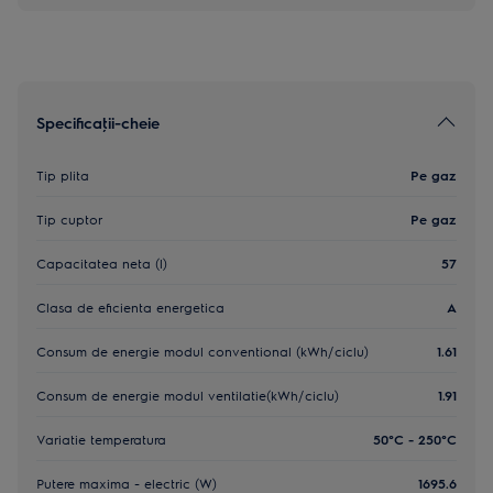
Specificaţii-cheie
Tip plita
Pe gaz
Tip cuptor
Pe gaz
Capacitatea neta (l)
57
Clasa de eficienta energetica
A
Consum de energie modul conventional (kWh/ciclu)
1.61
Consum de energie modul ventilatie(kWh/ciclu)
1.91
Variatie temperatura
50°C - 250°C
Putere maxima - electric (W)
1695.6