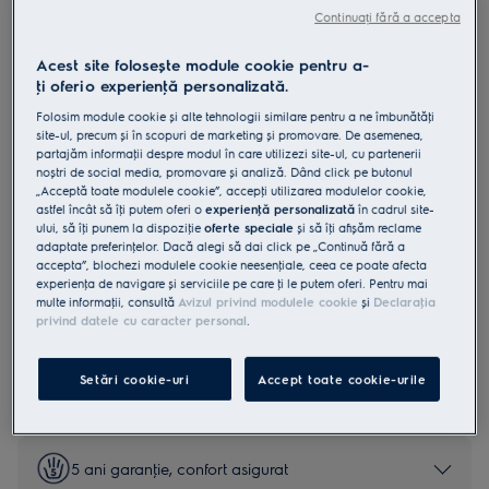
Continuați fără a accepta
LKG504000W
Aragaz pe gaz cataliza 50 cm alb
Acest site folosește module cookie pentru a-
ţi oferi o experienţă personalizată.
4.7 (189)
Folosim module cookie și alte tehnologii similare pentru a ne îmbunătăţi
site-ul, precum și în scopuri de marketing și promovare. De asemenea,
Fișa cu informaţii despre produs
partajăm informaţii despre modul în care utilizezi site-ul, cu partenerii
Beneficii
noștri de social media, promovare și analiză. Dând click pe butonul
„Acceptă toate modulele cookie”, accepţi utilizarea modulelor cookie,
Funcția noastră de curățare catalitică păstrează cuptorul impecabil
astfel încât să îţi putem oferi o
experienţă personalizată
în cadrul site-
de curat.
Funcția de curățare catalitică ajută la prevenirea depunerilor de
ului, să îţi punem la dispoziţie
oferte speciale
și să îţi afișăm reclame
grăsime și murdărie în cuptor
adaptate preferinţelor. Dacă alegi să dai click pe „Continuă fără a
Obține căldură eficientă, rapidă de fiecare dată când aprinzi plita
accepta”, blochezi modulele cookie neesenţiale, ceea ce poate afecta
cu gaz.
experienţa de navigare și serviciile pe care ţi le putem oferi. Pentru mai
multe informaţii, consultă
Avizul privind modulele cookie
și
Declaraţia
privind datele cu caracter personal
.
Instrucţiunile de siguranţă și avertismentele de siguranţă
Setări cookie-uri
Accept toate cookie-urile
conform regulamentului UE 2023/988 sunt enumerate în
capitolele 1 și 2 din manualul de utilizare. Pentru utilizarea în
siguranţă a produsului, citește manualul de utilizare complet.
5 ani garanţie, confort asigurat