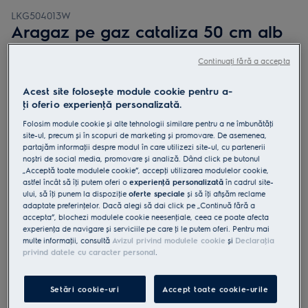
LKG504013W
Aragaz pe gaz cataliza 50 cm alb
Continuați fără a accepta
4.7 (189)
Acest site folosește module cookie pentru a-
Fișa cu informaţii despre produs
ţi oferi o experienţă personalizată.
Beneficii
Funcția noastră de curățare catalitică păstrează cuptorul impecabil
Folosim module cookie și alte tehnologii similare pentru a ne îmbunătăţi
de curat.
site-ul, precum și în scopuri de marketing și promovare. De asemenea,
Funcția de curățare catalitică ajută la prevenirea depunerilor de
partajăm informaţii despre modul în care utilizezi site-ul, cu partenerii
grăsime și murdărie în cuptor
noștri de social media, promovare și analiză. Dând click pe butonul
Obține căldură eficientă, rapidă de fiecare dată când aprinzi plita
„Acceptă toate modulele cookie”, accepţi utilizarea modulelor cookie,
cu gaz.
astfel încât să îţi putem oferi o
experienţă personalizată
în cadrul site-
ului, să îţi punem la dispoziţie
oferte speciale
și să îţi afișăm reclame
adaptate preferinţelor. Dacă alegi să dai click pe „Continuă fără a
accepta”, blochezi modulele cookie neesenţiale, ceea ce poate afecta
experienţa de navigare și serviciile pe care ţi le putem oferi. Pentru mai
multe informaţii, consultă
Avizul privind modulele cookie
și
Declaraţia
privind datele cu caracter personal
.
Instrucţiunile de siguranţă și avertismentele de siguranţă
conform regulamentului UE 2023/988 sunt enumerate în
capitolele 1 și 2 din manualul de utilizare. Pentru utilizarea în
Setări cookie-uri
Accept toate cookie-urile
siguranţă a produsului, citește manualul de utilizare complet.