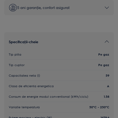
5 ani garanţie, confort asigurat
Specificaţii-cheie
Tip plita
Pe gaz
Tip cuptor
Pe gaz
Capacitatea neta (l)
59
Clasa de eficienta energetica
A
Consum de energie modul conventional (kWh/ciclu)
1.58
Variatie temperatura
50°C - 250°C
Putere maxima - electric (W)
1679.6