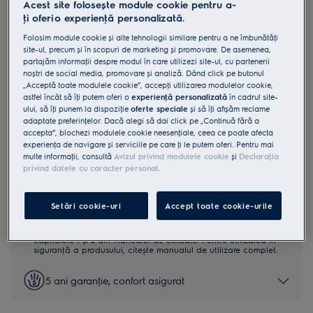
Acest site folosește module cookie pentru a-
GME363NV
ţi oferi o experienţă personalizată.
Plită gaz pe sticlă 60 cm alb
Folosim module cookie și alte tehnologii similare pentru a ne îmbunătăţi
site-ul, precum și în scopuri de marketing și promovare. De asemenea,
partajăm informaţii despre modul în care utilizezi site-ul, cu partenerii
0 (0)
noștri de social media, promovare și analiză. Dând click pe butonul
„Acceptă toate modulele cookie”, accepţi utilizarea modulelor cookie,
Fișa cu informaţii despre produs
astfel încât să îţi putem oferi o
experienţă personalizată
în cadrul site-
Beneficii
ului, să îţi punem la dispoziţie
oferte speciale
și să îţi afișăm reclame
adaptate preferinţelor. Dacă alegi să dai click pe „Continuă fără a
Direcţionează căldura direct către vase și simplifică gătitul de zi cu zi
accepta”, blochezi modulele cookie neesenţiale, ceea ce poate afecta
Mai multă căldură pentru arome asiatice autentice.
experienţa de navigare și serviciile pe care ţi le putem oferi. Pentru mai
Un grilaj cu suporturi din fonta asigura stabilitate pentru oalele si
cratitele dvs.
multe informaţii, consultă
Avizul privind modulele cookie
și
Declaraţia
privind datele cu caracter personal
.
Setări cookie-uri
Accept toate cookie-urile
Instrucţiunile de siguranţă și avertismentele de siguranţă
conform regulamentului UE 2023/988 sunt enumerate în
capitolele 1 și 2 din manualul de utilizare. Pentru utilizarea în
siguranţă a produsului, citește manualul de utilizare complet.
5 ani garanţie, confort asigurat