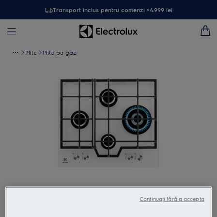
Transport inclus pentru comenzi >4.999 lei
Plite
Plite pe gaz
Atinge pentru zoom
Continuați fără a accepta