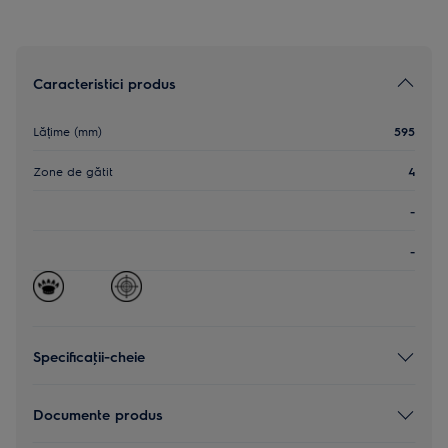
Caracteristici produs
Lățime (mm)
595
Zone de gătit
4
-
-
Specificaţii-cheie
Documente produs