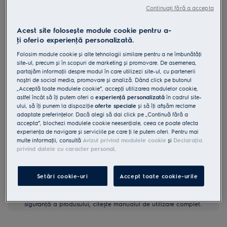
Continuați fără a accepta
KGG64362S
Plită gaz pe sticlă 60 cm argintiu
Acest site folosește module cookie pentru a-
ţi oferi o experienţă personalizată.
0 (0)
Folosim module cookie și alte tehnologii similare pentru a ne îmbunătăţi
site-ul, precum și în scopuri de marketing și promovare. De asemenea,
Fișa cu informaţii despre produs
partajăm informaţii despre modul în care utilizezi site-ul, cu partenerii
Beneficii
noștri de social media, promovare și analiză. Dând click pe butonul
„Acceptă toate modulele cookie”, accepţi utilizarea modulelor cookie,
Comenzile plitei pe gaz StepPower permit reglarea nivelului flăcării
astfel încât să îţi putem oferi o
experienţă personalizată
în cadrul site-
între 1 și 9.
Comenzile StepPower îți permit să setezi nivelul flăcării între 1 și 9.
ului, să îţi punem la dispoziţie
oferte speciale
și să îţi afișăm reclame
Direcţionează căldura direct către vase și simplifică gătitul de zi cu zi
adaptate preferinţelor. Dacă alegi să dai click pe „Continuă fără a
accepta”, blochezi modulele cookie neesenţiale, ceea ce poate afecta
experienţa de navigare și serviciile pe care ţi le putem oferi. Pentru mai
multe informaţii, consultă
Avizul privind modulele cookie
și
Declaraţia
privind datele cu caracter personal
.
Setări cookie-uri
Accept toate cookie-urile
Instrucţiunile de siguranţă și avertismentele de siguranţă
conform regulamentului UE 2023/988 sunt enumerate în
capitolele 1 și 2 din manualul de utilizare. Pentru utilizarea în
siguranţă a produsului, citește manualul de utilizare complet.