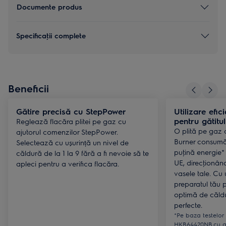
Documente produs
Specificaţii complete
Beneficii
Gătire precisă cu StepPower
Utilizare efic
pentru gătitul
Reglează flacăra plitei pe gaz cu
O plită pe gaz 
ajutorul comenzilor StepPower.
Burner consumă
Selectează cu ușurință un nivel de
puţină energie*
căldură de la 1 la 9 fără a fi nevoie să te
UE, direcţionând
apleci pentru a verifica flacăra.
vasele tale. Cu u
preparatul tău 
optimă de căldu
perfecte.
*Pe baza testelor
HKB64420NB cu ga