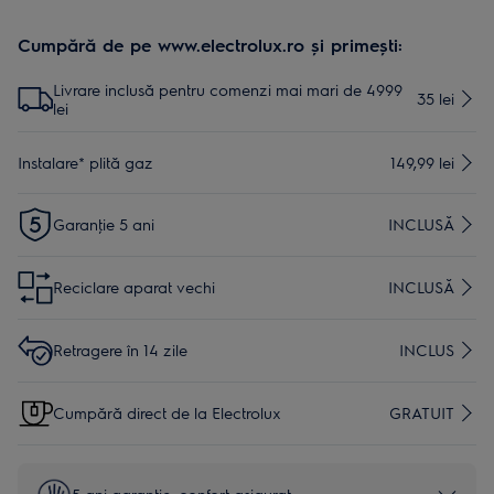
Cumpără de pe www.electrolux.ro și primești:
Livrare inclusă pentru comenzi mai mari de 4999
35 lei
lei
Instalare* plită gaz
149,99 lei
Garanţie 5 ani
INCLUSĂ
Reciclare aparat vechi
INCLUSĂ
Retragere în 14 zile
INCLUS
Cumpără direct de la Electrolux
GRATUIT