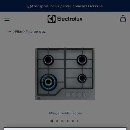
Transport inclus pentru comenzi >4.999 lei
Plite
Plite pe gaz
Atinge pentru zoom