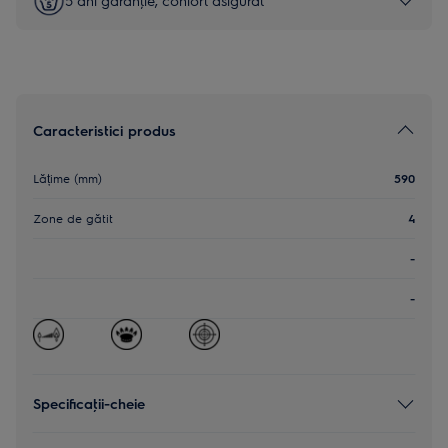
5 ani garanţie, confort asigurat
Caracteristici produs
Lățime (mm)
590
Zone de gătit
4
-
-
Specificaţii-cheie