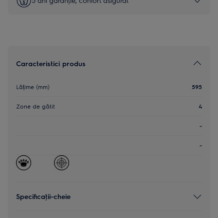
5 ani garanţie, confort asigurat
Caracteristici produs
Lățime (mm)
595
Zone de gătit
4
-
-
Specificaţii-cheie