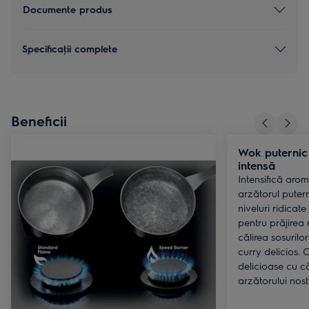
Documente produs
Specificaţii complete
Beneficii
Wok puternic
intensă
Intensifică aro
arzătorul puter
niveluri ridicat
pentru prăjirea 
călirea sosurilo
curry delicios.
delicioase cu c
arzătorului nost