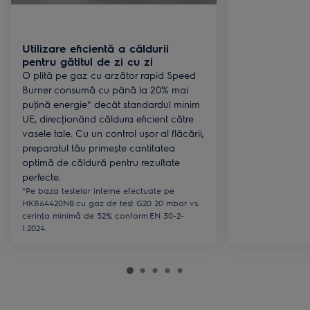
Utilizare eficientă a căldurii
pentru gătitul de zi cu zi
O plită pe gaz cu arzător rapid Speed
Burner consumă cu până la 20% mai
puţină energie* decât standardul minim
UE, direcţionând căldura eficient către
vasele tale. Cu un control ușor al flăcării,
preparatul tău primește cantitatea
optimă de căldură pentru rezultate
perfecte.
*Pe baza testelor interne efectuate pe
HKB64420NB cu gaz de test G20 20 mbar vs.
cerinţa minimă de 52% conform EN 30-2-
1:2024.