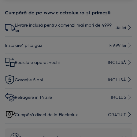
Cumpără de pe www.electrolux.ro și primești:
Livrare inclusă pentru comenzi mai mari de 4999
35 lei
lei
Instalare* plită gaz
149,99 lei
Reciclare aparat vechi
INCLUSĂ
Garanţie 5 ani
INCLUSĂ
Retragere în 14 zile
INCLUS
Cumpără direct de la Electrolux
GRATUIT