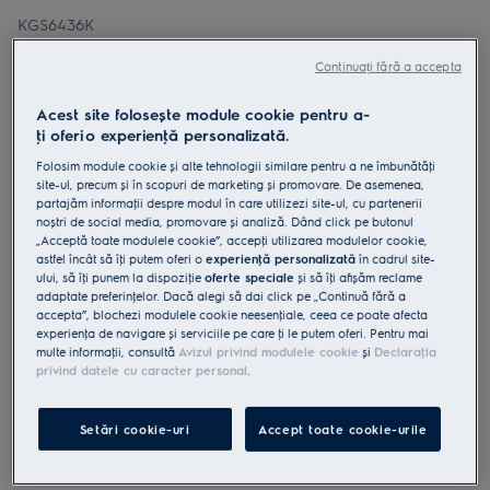
KGS6436K
Plită gaz 60 cm Negru
Continuați fără a accepta
0 (0)
Acest site folosește module cookie pentru a-
ţi oferi o experienţă personalizată.
Fișa cu informaţii despre produs
Folosim module cookie și alte tehnologii similare pentru a ne îmbunătăţi
Beneficii
site-ul, precum și în scopuri de marketing și promovare. De asemenea,
Direcţionează căldura direct către vase și simplifică gătitul de zi cu zi
partajăm informaţii despre modul în care utilizezi site-ul, cu partenerii
Direcţionează căldura direct către vase și simplifică gătitul de zi cu zi
noștri de social media, promovare și analiză. Dând click pe butonul
Gătește la niveluri foarte ridicate de căldură cu arzătorul puternic
„Acceptă toate modulele cookie”, accepţi utilizarea modulelor cookie,
Wok.
astfel încât să îţi putem oferi o
experienţă personalizată
în cadrul site-
ului, să îţi punem la dispoziţie
oferte speciale
și să îţi afișăm reclame
adaptate preferinţelor. Dacă alegi să dai click pe „Continuă fără a
accepta”, blochezi modulele cookie neesenţiale, ceea ce poate afecta
experienţa de navigare și serviciile pe care ţi le putem oferi. Pentru mai
multe informaţii, consultă
Avizul privind modulele cookie
și
Declaraţia
privind datele cu caracter personal
.
Instrucţiunile de siguranţă și avertismentele de siguranţă
conform regulamentului UE 2023/988 sunt enumerate în
capitolele 1 și 2 din manualul de utilizare. Pentru utilizarea în
Setări cookie-uri
Accept toate cookie-urile
siguranţă a produsului, citește manualul de utilizare complet.