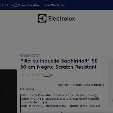
 în 14 zile
Cumpără direct de la Electrolux
EIT60433CT
Plita cu inductie SaphirMatt® SE
60 cm Negru; Scratch Resistant
0 (0)
Fișa cu informaţii despre produs
Beneficii
500 Fast & Powerful. Încălzire eficientă prin inducție
SaphirMatt® SE: eleganţă discretă, suprafaţă netedă.
Trece testul timpului.
Fast & Powerful. Încălzește mai repede și mai eficient