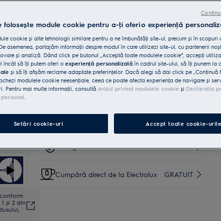
Cumpără de pe www.electrolux.ro și primești:
Continu
e folosește module cookie pentru a-ţi oferi o experienţă personaliz
Livrare inclusă pentru comenzi mai
35 lei
mari de 4999 lei
le cookie și alte tehnologii similare pentru a ne îmbunătăţi site-ul, precum și în scopuri
e asemenea, partajăm informaţii despre modul în care utilizezi site-ul, cu partenerii noșt
vare și analiză. Dând click pe butonul „Acceptă toate modulele cookie”, accepţi utiliz
Instalare*
INCLUSĂ
l încât să îţi putem oferi o
experienţă personalizată
în cadrul site-ului, să îţi punem la 
iale
și să îţi afișăm reclame adaptate preferinţelor. Dacă alegi să dai click pe „Continuă 
ochezi modulele cookie neesenţiale, ceea ce poate afecta experienţa de navigare și servic
ri. Pentru mai multe informaţii, consultă
Avizul privind modulele cookie
și
Declaraţia p
Reciclare aparat vechi
INCLUSĂ
 personal
.
Garanţie 5 ani
INCLUSĂ
Setări cookie-uri
Accept toate cookie-uril
Retragere în 14 zile
INCLUS
Cumpără direct de la Electrolux
GRATUIT
ă conform
1 și 2 din
dusului,