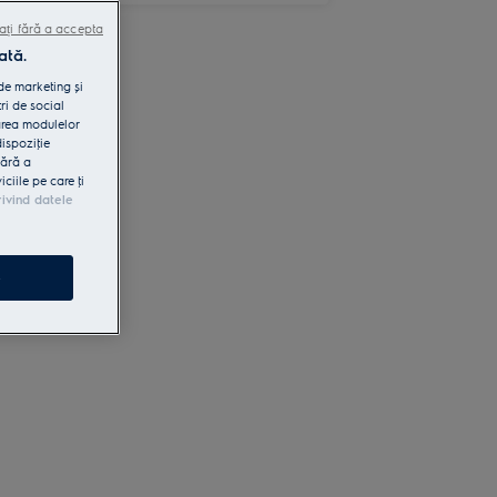
ați fără a accepta
ată.
 de marketing și
ri de social
area modulelor
dispoziţie
fără a
iile pe care ţi
rivind datele
e