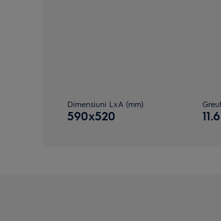
Dimensiuni LxA (mm)
Greut
590x520
11.6