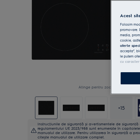
Acest sit
Folosim modu
promovare. D
media, promo
cookie, astfe
oferte spec
accepta”, bl
le putem ofe
cu caracter
Atinge pentru zoom
+
15
Instrucţiunile de siguranţă și avertismentele de siguranţ
regulamentului UE 2023/988 sunt enumerate în capitolele 
manualul de utilizare. Pentru utilizarea în siguranţă a pro
citește manualul de utilizare complet.