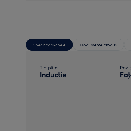
Specificaţii-cheie
Documente produs
Tip plita
Pozi
Inductie
Faţ