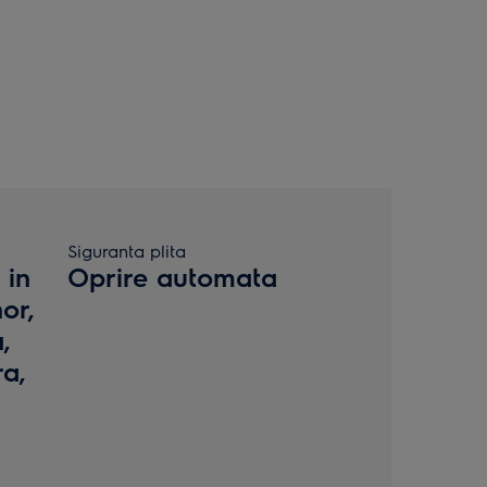
Siguranta plita
 in
Oprire automata
or,
,
ra,
a