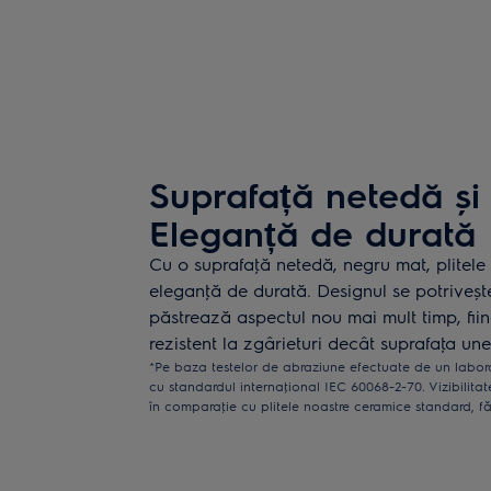
Suprafață netedă și 
Eleganță de durată
Cu o suprafaţă netedă, negru mat, plitele
eleganţă de durată. Designul se potrivește 
păstrează aspectul nou mai mult timp, fii
rezistent la zgârieturi decât suprafaţa une
*Pe baza testelor de abraziune efectuate de un labora
cu standardul internaţional IEC 60068-2-70. Vizibilitate
în comparaţie cu plitele noastre ceramice standard, f