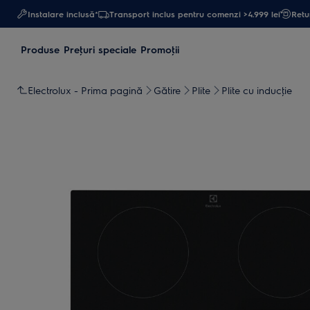
Instalare inclusă*
Transport inclus pentru comenzi >4.999 lei
Retur
Produse
Preţuri speciale
Promoţii
Electrolux - Prima pagină
Gătire
Plite
Plite cu inducţie