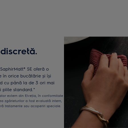
discretă.
 SaphirMatt® SE oferă o
în orice bucătărie și își
nd cu până la de 3 ori mai
i plite standard.*
tor extern din Elveţia, în conformitate
a zgârieturilor a fost evaluată intern,
ără tratamente sau acoperiri speciale.