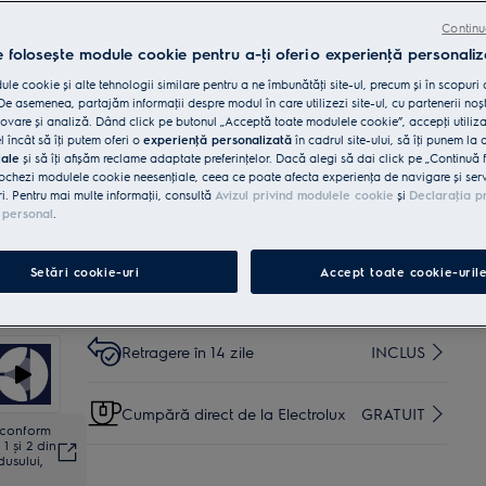
Continu
Cumpără de pe www.electrolux.ro și primești:
e folosește module cookie pentru a-ţi oferi o experienţă personaliz
le cookie și alte tehnologii similare pentru a ne îmbunătăţi site-ul, precum și în scopuri
Livrare inclusă pentru comenzi mai
35 lei
e asemenea, partajăm informaţii despre modul în care utilizezi site-ul, cu partenerii noșt
mari de 4999 lei
vare și analiză. Dând click pe butonul „Acceptă toate modulele cookie”, accepţi utiliz
l încât să îţi putem oferi o
experienţă personalizată
în cadrul site-ului, să îţi punem la 
iale
și să îţi afișăm reclame adaptate preferinţelor. Dacă alegi să dai click pe „Continuă 
Instalare*
INCLUSĂ
ochezi modulele cookie neesenţiale, ceea ce poate afecta experienţa de navigare și servic
ri. Pentru mai multe informaţii, consultă
Avizul privind modulele cookie
și
Declaraţia p
 personal
.
Garanţie 5 ani
INCLUSĂ
Setări cookie-uri
Accept toate cookie-uril
Reciclare aparat vechi
INCLUSĂ
Retragere în 14 zile
INCLUS
Cumpără direct de la Electrolux
GRATUIT
ă conform
1 și 2 din
dusului,