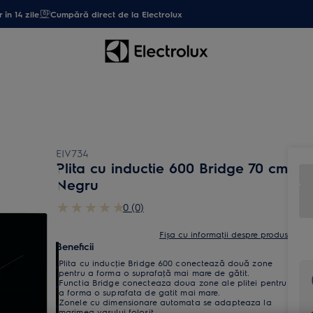
 în 14 zile
Cumpără direct de la Electrolux
EIV734
Plita cu inductie 600 Bridge 70 cm
Negru
0 (0)
Fișa cu informaţii despre produs
Beneficii
Plita cu inducţie Bridge 600 conectează două zone
pentru a forma o suprafaţă mai mare de gătit.
Functia Bridge conecteaza doua zone ale plitei pentru
a forma o suprafata de gatit mai mare.
Zonele cu dimensionare automata se adapteaza la
marimea vasului folosit.