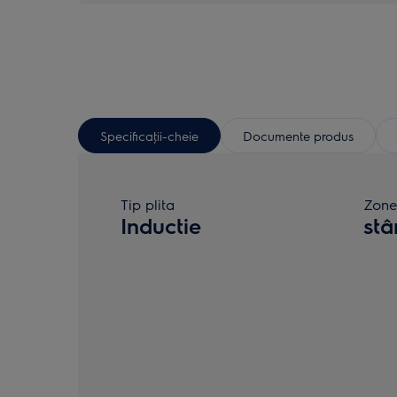
Specificaţii-cheie
Documente produs
Tip plita
Zone
Inductie
st