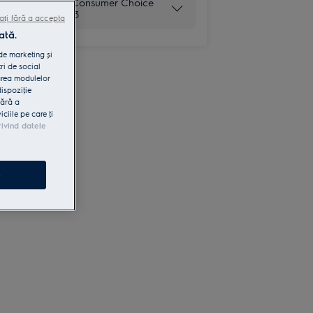
Câștigător Consumer Choice
Awards 2023
ați fără a accepta
ată.
 de marketing și
ri de social
area modulelor
dispoziţie
fără a
iile pe care ţi
rivind datele
e