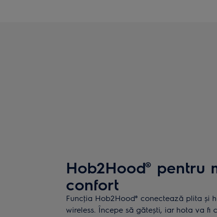
Hob2Hood® pentru m
confort
Funcţia Hob2Hood® conectează plita și h
wireless. Începe să gătești, iar hota va fi