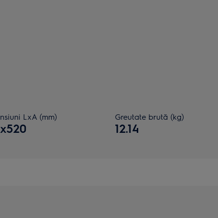
nsiuni LxA (mm)
Greutate brută (kg)
0x520
12.14