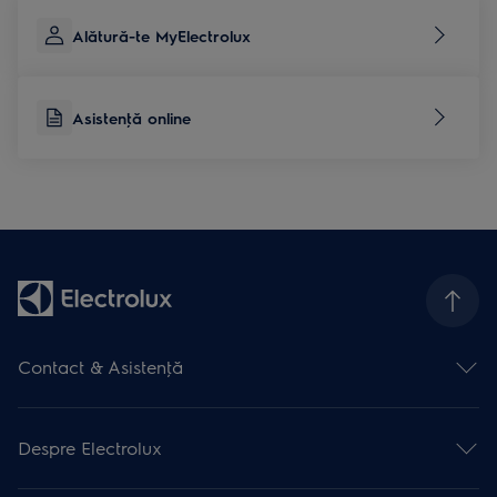
Alătură-te MyElectrolux
Asistenţă online
Contact & Asistenţă
Formular contact
Asistenţă online
Despre Electrolux
Asistenţă service
Articole de asistență