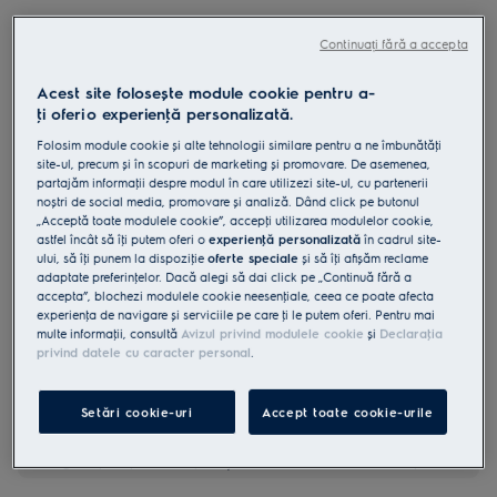
EIV9467
Plita cu inductie 600 Bridge 90 cm
Continuați fără a accepta
Negru
Acest site folosește module cookie pentru a-
0 (0)
ţi oferi o experienţă personalizată.
Folosim module cookie și alte tehnologii similare pentru a ne îmbunătăţi
Fișa cu informaţii despre produs
site-ul, precum și în scopuri de marketing și promovare. De asemenea,
Beneficii
partajăm informaţii despre modul în care utilizezi site-ul, cu partenerii
Plita cu inducţie Bridge 600 conectează două zone pentru a forma o
noștri de social media, promovare și analiză. Dând click pe butonul
suprafaţă mai mare de gătit.
„Acceptă toate modulele cookie”, accepţi utilizarea modulelor cookie,
TripleBridge combină două zone pe trei suprafeţe de pe plită.
astfel încât să îţi putem oferi o
experienţă personalizată
în cadrul site-
Zonele cu dimensionare automata se adapteaza la marimea vasului
ului, să îţi punem la dispoziţie
oferte speciale
și să îţi afișăm reclame
folosit.
adaptate preferinţelor. Dacă alegi să dai click pe „Continuă fără a
accepta”, blochezi modulele cookie neesenţiale, ceea ce poate afecta
experienţa de navigare și serviciile pe care ţi le putem oferi. Pentru mai
multe informaţii, consultă
Avizul privind modulele cookie
și
Declaraţia
privind datele cu caracter personal
.
Setări cookie-uri
Accept toate cookie-urile
Instrucţiunile de siguranţă și avertismentele de siguranţă
conform regulamentului UE 2023/988 sunt enumerate în
capitolele 1 și 2 din manualul de utilizare. Pentru utilizarea în
siguranţă a produsului, citește manualul de utilizare complet.