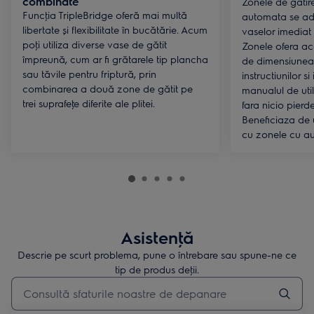
combinate
Zonele de gatir
Funcţia TripleBridge oferă mai multă
automata se ad
libertate și flexibilitate în bucătărie. Acum
vaselor imediat
poţi utiliza diverse vase de gătit
Zonele ofera aco
împreună, cum ar fi grătarele tip plancha
de dimensiunea
sau tăvile pentru friptură, prin
instructiunilor si
combinarea a două zone de gătit pe
manualul de uti
trei suprafeţe diferite ale plitei.
fara nicio pierd
Beneficiaza de u
cu zonele cu a
Asistenţă
Descrie pe scurt problema, pune o întrebare sau spune-ne ce
tip de produs deţii.
Type to search for support articles