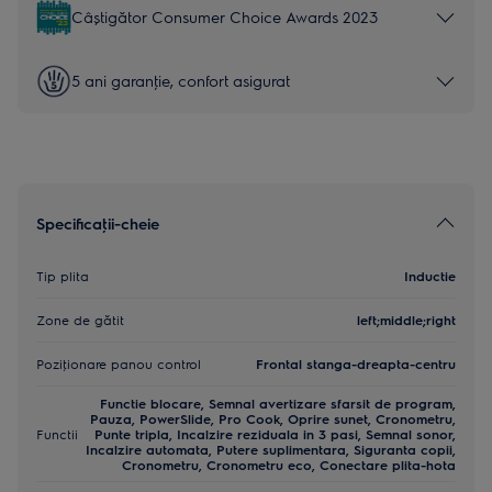
Câștigător Consumer Choice Awards 2023
5 ani garanţie, confort asigurat
Specificaţii-cheie
Tip plita
Inductie
Zone de gătit
left;middle;right
Poziţionare panou control
Frontal stanga-dreapta-centru
Functie blocare, Semnal avertizare sfarsit de program,
Pauza, PowerSlide, Pro Cook, Oprire sunet, Cronometru,
Functii
Punte tripla, Incalzire reziduala in 3 pasi, Semnal sonor,
Incalzire automata, Putere suplimentara, Siguranta copii,
Cronometru, Cronometru eco, Conectare plita-hota