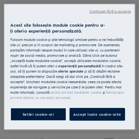
LMS4253TBW
Continuați fără a accepta
Cuptor cu microunde incorporabil
cu Grill 900 / 1000 W 23 l
Acest site folosește module cookie pentru a-
ţi oferi o experienţă personalizată.
4.9 (2802)
Beneficii
Folosim module cookie și alte tehnologii similare pentru a ne îmbunătăţi
Gratarul integrat te ajuta sa gatesti mai multe tipuri de preparate cu
site-ul, precum și în scopuri de marketing și promovare. De asemenea,
microundele.
partajăm informaţii despre modul în care utilizezi site-ul, cu partenerii
Functia noastra cu microunde iti ofera posibilitatea de a gati,
noștri de social media, promovare și analiză. Dând click pe butonul
reincalzi sau decongela alimentele.
„Acceptă toate modulele cookie”, accepţi utilizarea modulelor cookie,
Salveaza-ti setarile preferate cu functia de Favorite
Securizează-ți cuptorul cu microunde cu sistemul de siguranță pentru
astfel încât să îţi putem oferi o
experienţă personalizată
în cadrul site-
copii
ului, să îţi punem la dispoziţie
oferte speciale
și să îţi afișăm reclame
adaptate preferinţelor. Dacă alegi să dai click pe „Continuă fără a
accepta”, blochezi modulele cookie neesenţiale, ceea ce poate afecta
experienţa de navigare și serviciile pe care ţi le putem oferi. Pentru mai
multe informaţii, consultă
Avizul privind modulele cookie
și
Declaraţia
privind datele cu caracter personal
.
Instrucţiunile de siguranţă și avertismentele de siguranţă
conform regulamentului UE 2023/988 sunt enumerate în
capitolele 1 și 2 din manualul de utilizare. Pentru utilizarea în
Setări cookie-uri
Accept toate cookie-urile
siguranţă a produsului, citește manualul de utilizare complet.
Cumpără de pe www.electrolux.ro și primești: