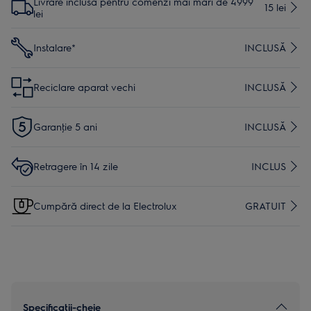
Livrare inclusă pentru comenzi mai mari de 4999
15 lei
lei
Instalare*
INCLUSĂ
Reciclare aparat vechi
INCLUSĂ
Garanţie 5 ani
INCLUSĂ
Retragere în 14 zile
INCLUS
Cumpără direct de la Electrolux
GRATUIT
Specificaţii-cheie