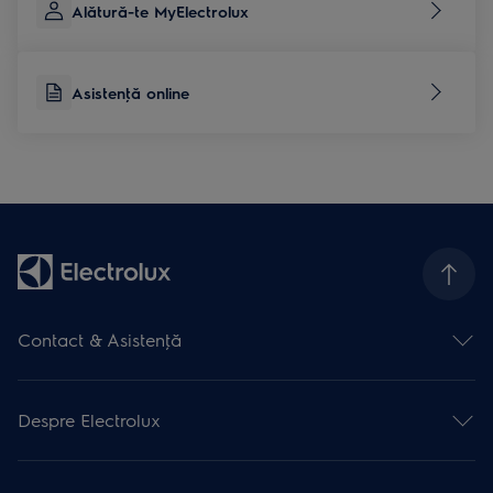
Alătură-te MyElectrolux
Asistenţă online
Contact & Asistenţă
Formular contact
Asistenţă online
Despre Electrolux
Asistenţă service
Articole de asistență
Promoţii active
Garanţia Electrolux
Promoţii încheiate