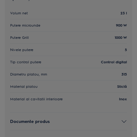
Volum net
23 l
Putere microunde
900 W
Putere Grill
1000 W
Nivele putere
5
Tip control putere
Control digital
Diametru platou, mm
315
Material platou
Sticlă
Material al cavitatii interioare
Inox
Documente produs