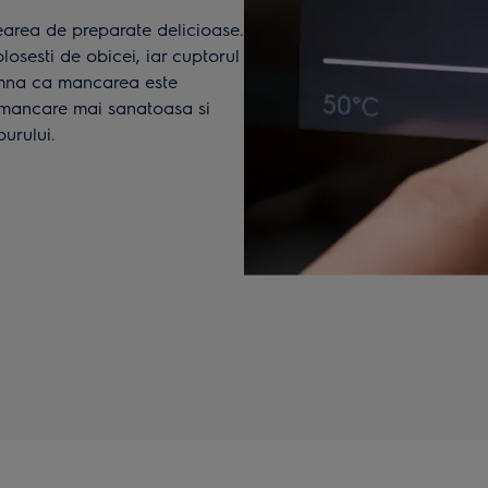
earea de preparate delicioase.
losesti de obicei, iar cuptorul
amna ca mancarea este
u mancare mai sanatoasa si
urului.