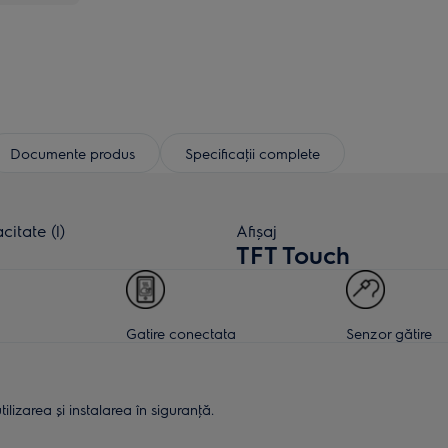
Documente produs
Specificaţii complete
itate (l)
Afișaj
TFT Touch
Gatire conectata
Senzor gătire
lizarea și instalarea în siguranţă.