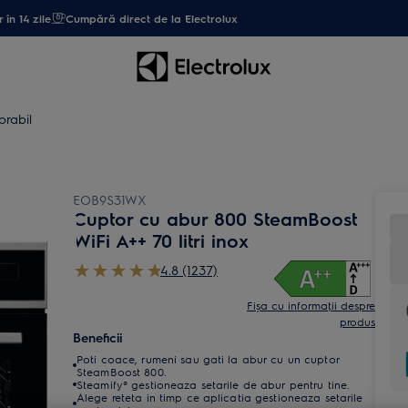
 în 14 zile
Cumpără direct de la Electrolux
orabil
EOB9S31WX
Cuptor cu abur 800 SteamBoost
WiFi A++ 70 litri inox
4.8 (1237)
Fișa cu informaţii despre
produs
Beneficii
Poti coace, rumeni sau gati la abur cu un cuptor
SteamBoost 800.
Steamify® gestioneaza setarile de abur pentru tine.
Alege reteta in timp ce aplicatia gestioneaza setarile