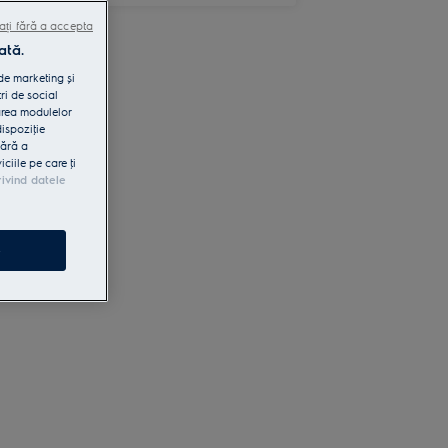
ați fără a accepta
ată.
 de marketing și
ri de social
area modulelor
dispoziţie
fără a
iile pe care ţi
rivind datele
e