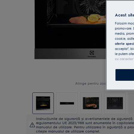
Acest sit
Folosim modu
promovare. D
media, promo
cookie, astfe
oferte spec
accepta”, bl
le putem ofe
cu caracter
Atinge pentru zoom
Instrucţiunile de siguranţă și avertismentele de siguranţ
regulamentului UE 2023/988 sunt enumerate în capitolele 
manualul de utilizare. Pentru utilizarea în siguranţă a pro
citește manualul de utilizare complet.