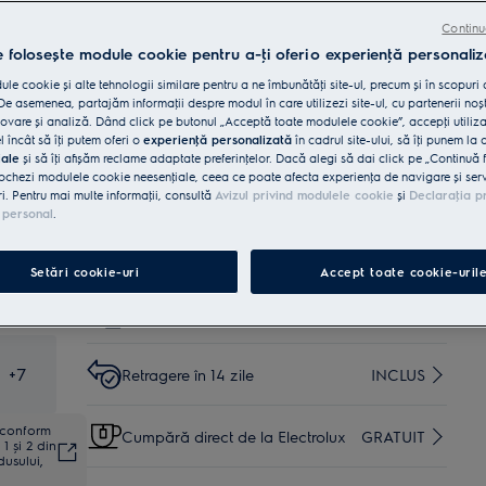
cuptorului
Continu
e folosește module cookie pentru a-ţi oferi o experienţă personaliz
Cumpără de pe www.electrolux.ro și primești:
le cookie și alte tehnologii similare pentru a ne îmbunătăţi site-ul, precum și în scopuri
Livrare inclusă pentru
e asemenea, partajăm informaţii despre modul în care utilizezi site-ul, cu partenerii noșt
comenzi mai mari de 4999
35 lei
INCLUSĂ
vare și analiză. Dând click pe butonul „Acceptă toate modulele cookie”, accepţi utiliz
lei
l încât să îţi putem oferi o
experienţă personalizată
în cadrul site-ului, să îţi punem la 
iale
și să îţi afișăm reclame adaptate preferinţelor. Dacă alegi să dai click pe „Continuă 
ochezi modulele cookie neesenţiale, ceea ce poate afecta experienţa de navigare și servic
Instalare*
INCLUSĂ
ri. Pentru mai multe informaţii, consultă
Avizul privind modulele cookie
și
Declaraţia p
 personal
.
Garanţie 5 ani
INCLUSĂ
Setări cookie-uri
Accept toate cookie-uril
Reciclare aparat vechi
INCLUSĂ
+
7
Retragere în 14 zile
INCLUS
ă conform
Cumpără direct de la Electrolux
GRATUIT
1 și 2 din
dusului,