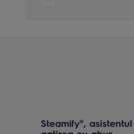
Steamify®, asistentu
gatirea cu abur