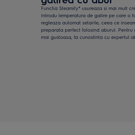
Functia Steamify® usureaza si mai mult cr
Introdu temperatura de gatire pe care o fo
regleaza automat setarile, ceea ce inse
preparata perfect folosind aburul. Pentr
mai gustoasa, fa cunostinta cu expertul ab