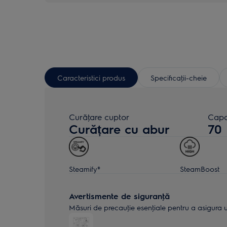
Caracteristici produs
Specificaţii-cheie
Curăţare cuptor
Capac
Curățare cu abur
70
Steamify®
SteamBoost
Avertismente de siguranţă
Măsuri de precauţie esenţiale pentru a asigura uti