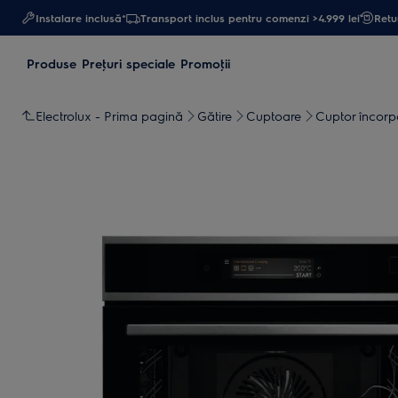
Instalare inclusă*
Transport inclus pentru comenzi >4.999 lei
Retur
Produse
Preţuri speciale
Promoţii
Electrolux - Prima pagină
Gătire
Cuptoare
Cuptor încorp