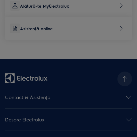
Alătură-te MyElectrolux
Asistenţă online
Contact & Asistenţă
Formular contact
Asistenţă online
Despre Electrolux
Asistenţă service
Articole de asistență
Promoţii active
Garanţia Electrolux