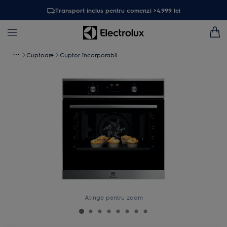
Transport inclus pentru comenzi >4.999 lei
Cuptoare
Cuptor încorporabil
Atinge pentru zoom