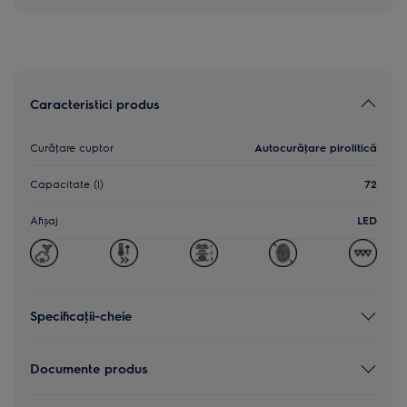
Caracteristici produs
Curăţare cuptor
Autocurăţare pirolitică
Capacitate (l)
72
Afișaj
LED
Specificaţii-cheie
Documente produs