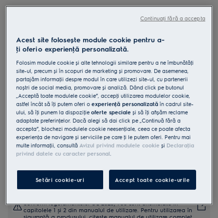
EOD6P66X
Cuptor cu abur cu autocuratare
Continuați fără a accepta
pirolitica A+ 72 litri inox
Acest site folosește module cookie pentru a-
antiamprentă
ţi oferi o experienţă personalizată.
4.9 (2491)
Folosim module cookie și alte tehnologii similare pentru a ne îmbunătăţi
site-ul, precum și în scopuri de marketing și promovare. De asemenea,
partajăm informaţii despre modul în care utilizezi site-ul, cu partenerii
Fișa cu informaţii despre produs
noștri de social media, promovare și analiză. Dând click pe butonul
Beneficii
„Acceptă toate modulele cookie”, accepţi utilizarea modulelor cookie,
SteamBake folosește abur pentru a da preparatelor coapte cruste
astfel încât să îţi putem oferi o
experienţă personalizată
în cadrul site-
crocante.
ului, să îţi punem la dispoziţie
oferte speciale
și să îţi afișăm reclame
Controlează cu ușurință setările cuptorului cu ajutorul afișajului LED
adaptate preferinţelor. Dacă alegi să dai click pe „Continuă fără a
EXPlore.
Curățare pirolitică. Un sistem de autocurățare cu mai puțin efort.
accepta”, blochezi modulele cookie neesenţiale, ceea ce poate afecta
experienţa de navigare și serviciile pe care ţi le putem oferi. Pentru mai
multe informaţii, consultă
Avizul privind modulele cookie
și
Declaraţia
privind datele cu caracter personal
.
Setări cookie-uri
Accept toate cookie-urile
Instrucţiunile de siguranţă și avertismentele de siguranţă
conform regulamentului UE 2023/988 sunt enumerate în
capitolele 1 și 2 din manualul de utilizare. Pentru utilizarea în
siguranţă a produsului, citește manualul de utilizare complet.