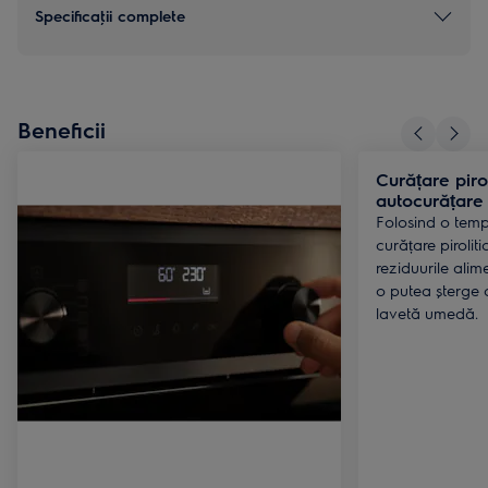
Specificaţii complete
Beneficii
Curățare piro
autocurățare
Folosind o temp
curățare pirolit
reziduurile ali
o putea șterge c
lavetă umedă.