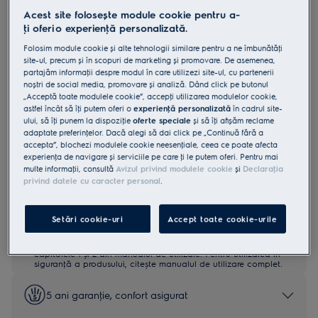
Acest site folosește module cookie pentru a-
EOF5C70X
Cuptor electric SurroundCook cu
ţi oferi o experienţă personalizată.
autocuratare catalitica A 72 litri inox
Folosim module cookie și alte tehnologii similare pentru a ne îmbunătăţi
site-ul, precum și în scopuri de marketing și promovare. De asemenea,
4.9 (1857)
partajăm informaţii despre modul în care utilizezi site-ul, cu partenerii
noștri de social media, promovare și analiză. Dând click pe butonul
„Acceptă toate modulele cookie”, accepţi utilizarea modulelor cookie,
Fișa cu informaţii despre produs
astfel încât să îţi putem oferi o
experienţă personalizată
în cadrul site-
Beneficii
ului, să îţi punem la dispoziţie
oferte speciale
și să îţi afișăm reclame
Cuptorul SurroundCook® 600 mentine caldura in toate colturile
adaptate preferinţelor. Dacă alegi să dai click pe „Continuă fără a
cuptorului.
accepta”, blochezi modulele cookie neesenţiale, ceea ce poate afecta
Multilvel Cooking (gatitul pe mai multe niveluri) asigura gatirea
uniforma pe toate cele trei niveluri.
experienţa de navigare și serviciile pe care ţi le putem oferi. Pentru mai
Curatarea catalitica absoarbe grasimea si curata cuptorul la 250°C.
multe informaţii, consultă
Avizul privind modulele cookie
și
Declaraţia
privind datele cu caracter personal
.
Setări cookie-uri
Accept toate cookie-urile
Instrucţiunile de siguranţă și avertismentele de siguranţă
conform regulamentului UE 2023/988 sunt enumerate în
capitolele 1 și 2 din manualul de utilizare. Pentru utilizarea în
siguranţă a produsului, citește manualul de utilizare complet.
5 ani garanţie, confort asigurat