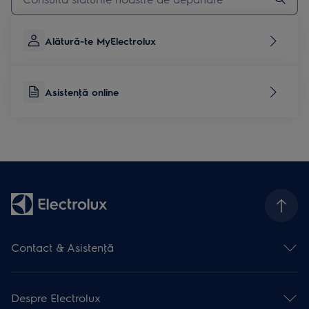
Alătură-te MyElectrolux
Asistenţă online
Contact & Asistenţă
Formular contact
Asistenţă online
Despre Electrolux
Asistenţă service