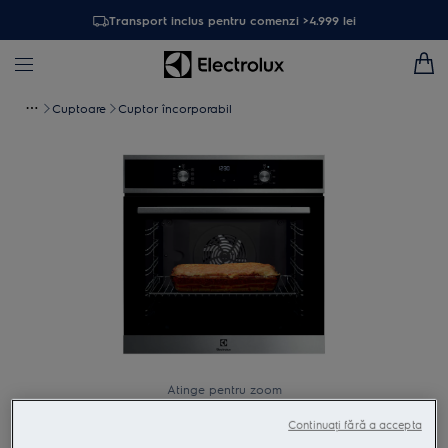
Transport inclus pentru comenzi >4.999 lei
Cuptoare
Cuptor încorporabil
Atinge pentru zoom
Continuați fără a accepta