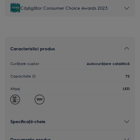
Câștigător Consumer Choice Awards 2023
Caracteristici produs
Curăţare cuptor
Autocurăţare catalitică
Capacitate (l)
72
Afișaj
LED
Specificaţii-cheie
Documente produs