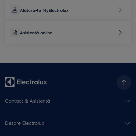
Alătură-te MyElectrolux
Asistenţă online
Contact & Asistenţă
Formular contact
Asistenţă online
Despre Electrolux
Asistenţă service
Articole de asistență