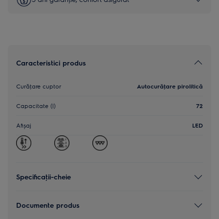
Caracteristici produs
Curăţare cuptor
Autocurăţare pirolitică
Capacitate (l)
72
Afișaj
LED
Specificaţii-cheie
Documente produs