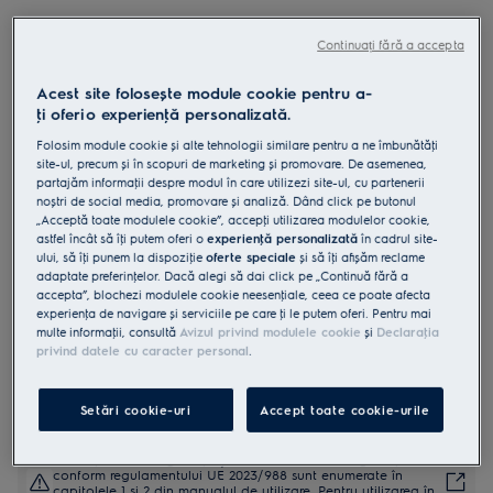
EOF6P76X2
Cuptor electric SurroundCook cu
Continuați fără a accepta
autocuratare pirolitica A+ 72 litri
Acest site folosește module cookie pentru a-
inox
ţi oferi o experienţă personalizată.
4.9 (2488)
Folosim module cookie și alte tehnologii similare pentru a ne îmbunătăţi
site-ul, precum și în scopuri de marketing și promovare. De asemenea,
partajăm informaţii despre modul în care utilizezi site-ul, cu partenerii
Fișa cu informaţii despre produs
noștri de social media, promovare și analiză. Dând click pe butonul
Beneficii
„Acceptă toate modulele cookie”, accepţi utilizarea modulelor cookie,
Cuptorul SurroundCook® 600 mentine caldura in toate colturile
astfel încât să îţi putem oferi o
experienţă personalizată
în cadrul site-
cuptorului.
ului, să îţi punem la dispoziţie
oferte speciale
și să îţi afișăm reclame
Multilvel Cooking (gatitul pe mai multe niveluri) asigura gatirea
uniforma pe toate cele trei niveluri.
adaptate preferinţelor. Dacă alegi să dai click pe „Continuă fără a
Curăţarea pirolitică transformă grăsimea și reziduurile alimentare în
accepta”, blochezi modulele cookie neesenţiale, ceea ce poate afecta
cenușă.
experienţa de navigare și serviciile pe care ţi le putem oferi. Pentru mai
multe informaţii, consultă
Avizul privind modulele cookie
și
Declaraţia
privind datele cu caracter personal
.
Setări cookie-uri
Accept toate cookie-urile
Instrucţiunile de siguranţă și avertismentele de siguranţă
conform regulamentului UE 2023/988 sunt enumerate în
capitolele 1 și 2 din manualul de utilizare. Pentru utilizarea în