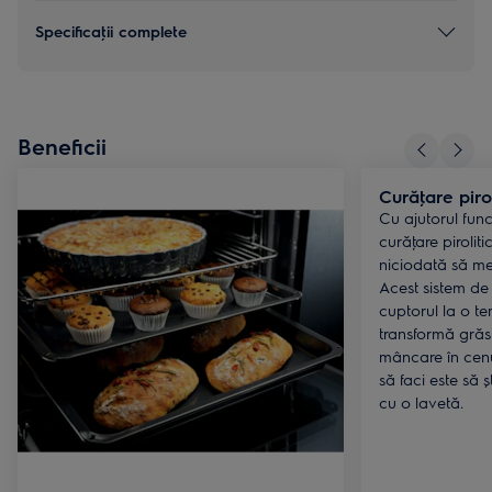
Specificaţii complete
Beneficii
Curăţare pirol
Cu ajutorul func
curăţare pirolit
niciodată să me
Acest sistem de
cuptorul la o t
transformă grăs
mâncare în cenu
să faci este să ș
cu o lavetă.