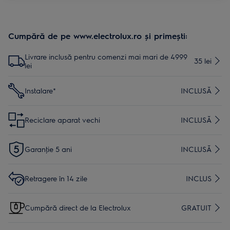
Cumpără de pe www.electrolux.ro și primești:
Livrare inclusă pentru comenzi mai mari de 4999
35 lei
lei
Instalare*
INCLUSĂ
Reciclare aparat vechi
INCLUSĂ
Garanţie 5 ani
INCLUSĂ
Retragere în 14 zile
INCLUS
Cumpără direct de la Electrolux
GRATUIT