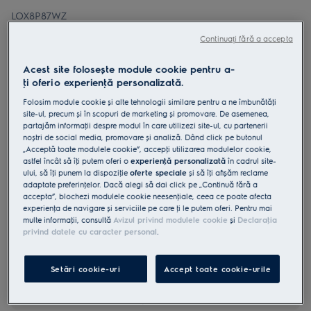
LOX8P87WZ
Cuptor electric WiFi cu
Continuați fără a accepta
autocuratare pirolitica A++ 72 litri
Negru
Acest site folosește module cookie pentru a-
ţi oferi o experienţă personalizată.
4.9 (948)
Folosim module cookie și alte tehnologii similare pentru a ne îmbunătăţi
site-ul, precum și în scopuri de marketing și promovare. De asemenea,
Fișa cu informaţii despre produs
partajăm informaţii despre modul în care utilizezi site-ul, cu partenerii
Beneficii
noștri de social media, promovare și analiză. Dând click pe butonul
Cuptorul PizzaExpert creează pizza napolitană ca la restaurant.
„Acceptă toate modulele cookie”, accepţi utilizarea modulelor cookie,
Cuptorul recomandat de experţi, PizzaExpert, coace pizza în 2,5
astfel încât să îţi putem oferi o
experienţă personalizată
în cadrul site-
minute.
ului, să îţi punem la dispoziţie
oferte speciale
și să îţi afișăm reclame
Afișajul EXCite Touch îţi oferă îndrumare pentru o pizza perfectă.
adaptate preferinţelor. Dacă alegi să dai click pe „Continuă fără a
accepta”, blochezi modulele cookie neesenţiale, ceea ce poate afecta
experienţa de navigare și serviciile pe care ţi le putem oferi. Pentru mai
multe informaţii, consultă
Avizul privind modulele cookie
și
Declaraţia
privind datele cu caracter personal
.
Setări cookie-uri
Accept toate cookie-urile
Instrucţiunile de siguranţă și avertismentele de siguranţă
conform regulamentului UE 2023/988 sunt enumerate în
capitolele 1 și 2 din manualul de utilizare. Pentru utilizarea în
siguranţă a produsului, citește manualul de utilizare complet.