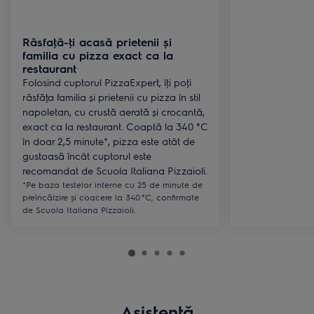
Răsfaţă-ţi acasă prietenii și
familia cu pizza exact ca la
restaurant
Folosind cuptorul PizzaExpert, îţi poţi
răsfăţa familia și prietenii cu pizza în stil
napoletan, cu crustă aerată și crocantă,
exact ca la restaurant. Coaptă la 340 °C
în doar 2,5 minute*, pizza este atât de
gustoasă încât cuptorul este
recomandat de Scuola Italiana Pizzaioli.
*Pe baza testelor interne cu 25 de minute de
preîncălzire și coacere la 340 °C, confirmate
de Scuola Italiana Pizzaioli.
Asistenţă