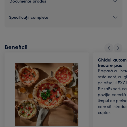
Documente produs
Specificaţii complete
Beneficii
Ghidul automa
fiecare pas
Prepară cu încr
restaurant, cu g
pe afișajul EXCi
PizzaExpert, care
poziţia corectă a
timpul de preînc
care să introduc
cuptor.