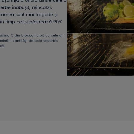
erbe înăbușit, reîncălzi,
carnea sunt mai fragede și
n timp ce își păstrează 90%
amina C din broccoli crud cu cele din
minării cantității de acid ascorbic
ilă