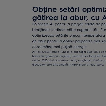
Obține setări optimi
gătirea la abur, cu A
Folosește AI pentru a pregăti rețete de pe 
trimițându-le direct către cuptorul tău. Fu
optimizează setările precum temperatura, 
de abur pentru a obține preparate mai să
consumând mai puțină energie.
AI TasteAssist este o funcție a aplicației Electrolux ca
franceză, germană, engleză, suedeză și olandeză. Lim
anului 2025 sunt poloneza, ceha, maghiara, româna, n
Electrolux este disponibilă în App Store și Play Store.