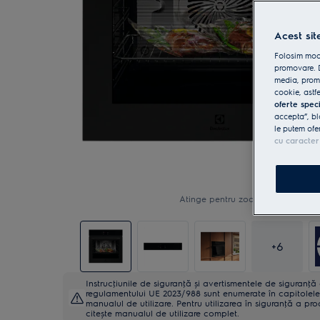
Acest sit
Folosim modu
promovare. D
media, promo
cookie, astfe
oferte spec
accepta”, bl
le putem ofe
cu caracter
Atinge pentru zoom
+
6
Instrucţiunile de siguranţă și avertismentele de siguranţ
regulamentului UE 2023/988 sunt enumerate în capitolele 
manualul de utilizare. Pentru utilizarea în siguranţă a pro
citește manualul de utilizare complet.