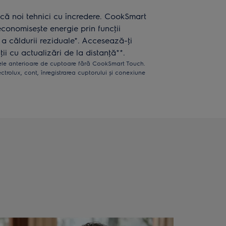
earcă noi tehnici cu încredere. CookSmart
economisește energie prin funcţii
re a căldurii reziduale*. Accesează-ţi
ii cu actualizări de la distanţă**.
le anterioare de cuptoare fără CookSmart Touch.
ectrolux, cont, înregistrarea cuptorului și conexiune