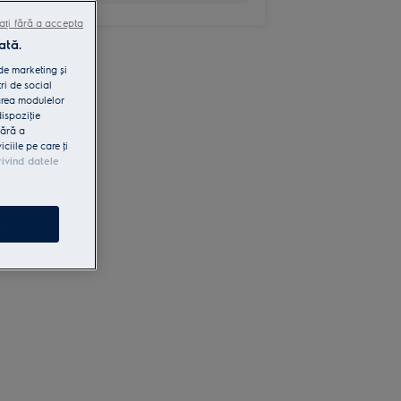
ați fără a accepta
ată.
 de marketing și
ri de social
area modulelor
dispoziţie
fără a
iile pe care ţi
rivind datele
e