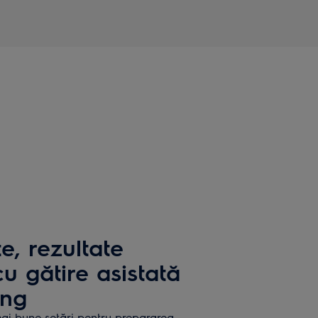
e, rezultate
u gătire asistată
ing
mai bune setări pentru prepararea