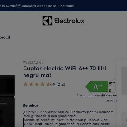
 în 14 zile
Cumpără direct de la Electrolux
orabil
Y9SOA3XT
Cuptor electric WiFi A++ 70 litri
negru mat
4.9 (212)
Fișa cu informaţii despre
produs
Beneficii
Cuptorul MealAssist 800 cu SteamPro pentru mâncare
mai gustoasă și mai sănătoasă.
SteamPro oferă trei niveluri de abur plus sous vide.
CookSmart Touch te ghidează la fiecare pas, pentru