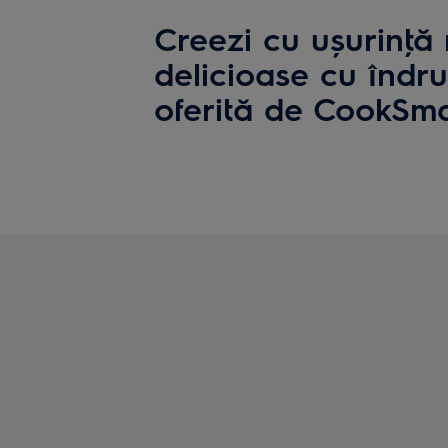
Creezi cu ușurinţă
delicioase cu îndr
oferită de CookSm