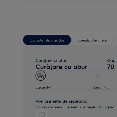
Caracteristici produs
Specificaţii-cheie
Curăţare cuptor
Capac
Curățare cu abur
70
Steamify®
SteamPro
Avertismente de siguranţă
Măsuri de precauţie esenţiale pentru a asigura uti