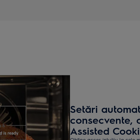
Setări automat
consecvente, c
Assisted Cook
Obține acces intuitiv la cele 