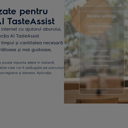
zate pentru
I TasteAssist
internet cu ajutorul aburului,
ncția AI TasteAssist
timpul și cantitatea necesară
nătoase și mai gustoase,
re poate importa rețete în italiană,
bile care vor fi adăugate pe parcursul
orvegiana și daneza. Aplicația