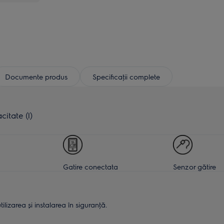
Documente produs
Specificaţii complete
itate (l)
Gatire conectata
Senzor gătire
lizarea și instalarea în siguranţă.