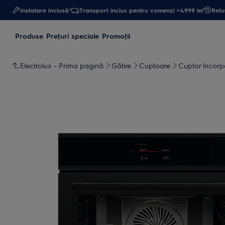
Instalare inclusă*
Transport inclus pentru comenzi >4.999 lei
Retur
Produse
Preţuri speciale
Promoţii
Electrolux - Prima pagină
Gătire
Cuptoare
Cuptor încorp