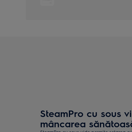
SteamPro cu sous v
mâncarea sănătoasă
SteamPro cu sous vide permite setarea cu 