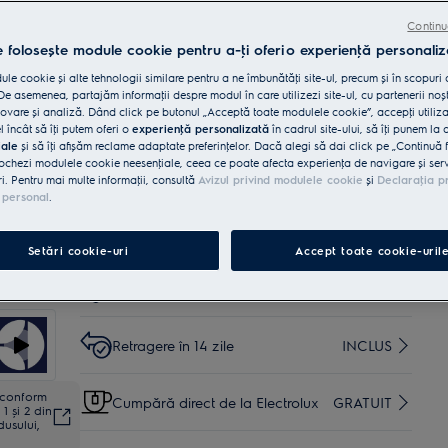
rezultate delicioase.
Continu
e folosește module cookie pentru a-ţi oferi o experienţă personaliz
Cumpără de pe www.electrolux.ro și primești:
le cookie și alte tehnologii similare pentru a ne îmbunătăţi site-ul, precum și în scopuri
Livrare inclusă pentru
e asemenea, partajăm informaţii despre modul în care utilizezi site-ul, cu partenerii noșt
comenzi mai mari de 4999
35 lei
INCLUSĂ
vare și analiză. Dând click pe butonul „Acceptă toate modulele cookie”, accepţi utiliz
lei
l încât să îţi putem oferi o
experienţă personalizată
în cadrul site-ului, să îţi punem la 
iale
și să îţi afișăm reclame adaptate preferinţelor. Dacă alegi să dai click pe „Continuă 
ochezi modulele cookie neesenţiale, ceea ce poate afecta experienţa de navigare și servic
Instalare*
INCLUSĂ
ri. Pentru mai multe informaţii, consultă
Avizul privind modulele cookie
și
Declaraţia p
 personal
.
Reciclare aparat vechi
INCLUSĂ
Setări cookie-uri
Accept toate cookie-uril
Garanţie 5 ani
INCLUSĂ
Retragere în 14 zile
INCLUS
ă conform
Cumpără direct de la Electrolux
GRATUIT
1 și 2 din
dusului,