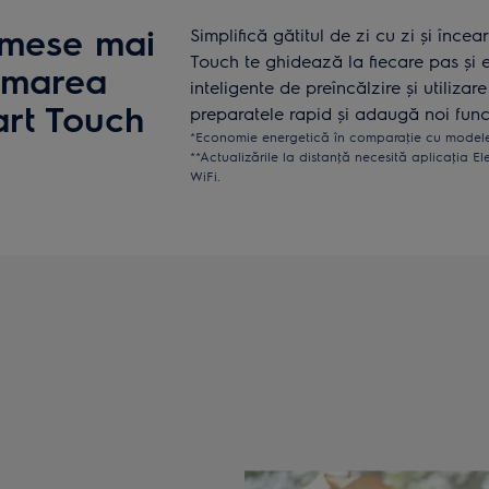
 mese mai
Simplifică gătitul de zi cu zi și înc
Touch te ghidează la fiecare pas și 
umarea
inteligente de preîncălzire și utiliza
art Touch
preparatele rapid și adaugă noi funcţ
*Economie energetică în comparaţie cu modele
**Actualizările la distanţă necesită aplicaţia El
WiFi.