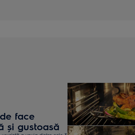
ide face
 și gustoasă
ușurință a unuia dintre cele 3