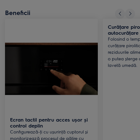
Beneficii
Curățare piro
autocurățare
Folosind o temp
curățare pirolit
reziduurile ali
o putea șterge c
lavetă umedă.
Ecran tactil pentru acces ușor și
control deplin
Configurează-ţi cu ușurinţă cuptorul și
monitorizează procesul de gătire cu