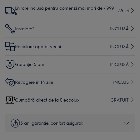
Livrare inclusă pentru comenzi mai mari de 4999
35 lei
lei
Instalare*
INCLUSĂ
Reciclare aparat vechi
INCLUSĂ
Garanţie 5 ani
INCLUSĂ
Retragere în 14 zile
INCLUS
Cumpără direct de la Electrolux
GRATUIT
5 ani garanţie, confort asigurat