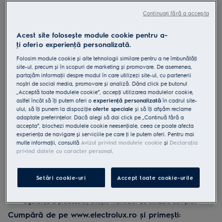
LOD7P86Z
Continuați fără a accepta
Cuptor cu abur cu autocuratare
pirolitica A++ 72 litri Negru
Acest site folosește module cookie pentru a-
ţi oferi o experienţă personalizată.
5 (3)
Folosim module cookie și alte tehnologii similare pentru a ne îmbunătăţi
site-ul, precum și în scopuri de marketing și promovare. De asemenea,
Fișa cu informaţii despre produs
partajăm informaţii despre modul în care utilizezi site-ul, cu partenerii
Beneficii
noștri de social media, promovare și analiză. Dând click pe butonul
SteamBake folosește abur pentru a da preparatelor coapte cruste
„Acceptă toate modulele cookie”, accepţi utilizarea modulelor cookie,
crocante.
astfel încât să îţi putem oferi o
experienţă personalizată
în cadrul site-
Ecran LED – setezi durata și temperatura și selectezi din preparatele
ului, să îţi punem la dispoziţie
oferte speciale
și să îţi afișăm reclame
presetate.
Curățare pirolitică. Un sistem de autocurățare cu mai puțin efort.
adaptate preferinţelor. Dacă alegi să dai click pe „Continuă fără a
Poți simți și auzi calitatea cu ușa cu închidere lentă.
accepta”, blochezi modulele cookie neesenţiale, ceea ce poate afecta
experienţa de navigare și serviciile pe care ţi le putem oferi. Pentru mai
multe informaţii, consultă
Avizul privind modulele cookie
și
Declaraţia
privind datele cu caracter personal
.
Setări cookie-uri
Accept toate cookie-urile
Instrucţiunile de siguranţă și avertismentele de siguranţă
conform regulamentului UE 2023/988 sunt enumerate în
capitolele 1 și 2 din manualul de utilizare. Pentru utilizarea în
siguranţă a produsului, citește manualul de utilizare complet.
Cumpără de pe www.electrolux.ro și primești: