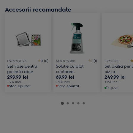
Accesorii recomandate
0 (0)
1 (1)
E9OOGC23
M3OCS300
E9OHPS1
Set vase pentru
Solutie curatat
Set piatra pent
gatire la abur
cuptoare
pizza
299,99 lei
69,99 lei
249,99 lei
conventionale si cu
TVA incl.
microunde
TVA incl.
TVA incl.
Stoc epuizat
Stoc epuizat
În stoc