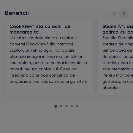
Beneficii
CookView® sta cu ochii pe
Steamify®, as
mancarea ta
gatirea cu a
Nu rata niciodata nimic cu ajutorul
Functia Steamif
camerei CookView® din interiorul
crearea de prep
cuptorului. Tehnologia inovatoare
temperatura de g
afiseaza imagini in timp real pe telefon
de obicei, iar 
sau tableta, pentru a nu mai fi nevoie sa
setarile, ceea
privesti pe ușa cuptorului. Ceea ce
este preparata p
inseamna ca te poti concentra pe
Pentru mancare
prepararea unui sos sau a unei garnituri.
gustoasa, fa cu
aburului.