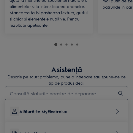
ajuta la mentinerea suculentei naturale a
mai putin de ze
alimentelor si la intensificarea aromelor.
patrunde in car
Mancarea ta isi pastreaza textura, gustul
si chiar si elementele nutritive. Pentru
rezultate apetisante.
Asistenţă
Descrie pe scurt problema, pune o întrebare sau spune-ne ce
tip de produs deţii.
Type to search for support articles
Alătură-te MyElectrolux