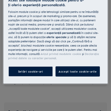
Acest site folosește module cookie pentru a-
ţi oferi o experienţă personalizată.
KBV4X
Aparat de vidat profesional PRO
Folosim module cookie și alte tehnologii similare pentru a ne îmbunătăţi
site-ul, precum și în scopuri de marketing și promovare. De asemenea,
900
partajăm informaţii despre modul în care utilizezi site-ul, cu partenerii
4.9 (11)
noștri de social media, promovare și analiză. Dând click pe butonul
„Acceptă toate modulele cookie”, accepţi utilizarea modulelor cookie,
Beneficii
astfel încât să îţi putem oferi o
experienţă personalizată
în cadrul site-
Mentine aromele cu ajutorul sertarului de vidare 900 si foloseste
ului, să îţi punem la dispoziţie
oferte speciale
și să îţi afișăm reclame
gatitul in vid chiar la tine acasa.
adaptate preferinţelor. Dacă alegi să dai click pe „Continuă fără a
Sigilarea si gatirea in vid mentin aromele si suculenta alimentelor.
Marineaza mancarea in mai putin de zece minute cu ajutorul
accepta”, blochezi modulele cookie neesenţiale, ceea ce poate afecta
aparatul de vidare.
experienţa de navigare și serviciile pe care ţi le putem oferi. Pentru mai
multe informaţii, consultă
Avizul privind modulele cookie
și
Declaraţia
privind datele cu caracter personal
.
Setări cookie-uri
Accept toate cookie-urile
Instrucţiunile de siguranţă și avertismentele de siguranţă
conform regulamentului UE 2023/988 sunt enumerate în
capitolele 1 și 2 din manualul de utilizare. Pentru utilizarea în
siguranţă a produsului, citește manualul de utilizare complet.