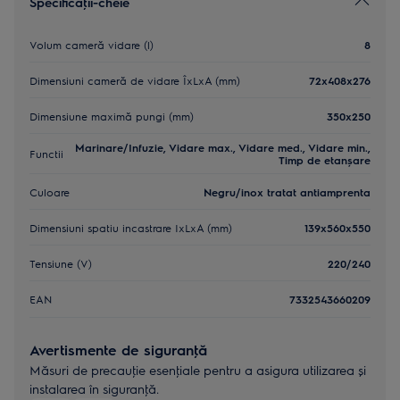
Specificaţii-cheie
Volum cameră vidare (l)
8
Dimensiuni cameră de vidare ÎxLxA (mm)
72x408x276
Dimensiune maximă pungi (mm)
350x250
Marinare/Infuzie, Vidare max., Vidare med., Vidare min.,
Functii
Timp de etanşare
Culoare
Negru/inox tratat antiamprenta
Dimensiuni spatiu incastrare IxLxA (mm)
139x560x550
Tensiune (V)
220/240
EAN
7332543660209
Avertismente de siguranţă
Măsuri de precauţie esenţiale pentru a asigura utilizarea și
instalarea în siguranţă.