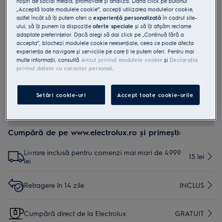
noștri de social media, promovare și analiză. Dând click pe butonul
„Acceptă toate modulele cookie”, accepţi utilizarea modulelor cookie,
M9RWCAF1
astfel încât să îţi putem oferi o
experienţă personalizată
în cadrul site-
Filtru CleanAir+ Hygiene Pack (1
ului, să îţi punem la dispoziţie
oferte speciale
și să îţi afișăm reclame
suport + 1 cartuș filtrant) compatibil
adaptate preferinţelor. Dacă alegi să dai click pe „Continuă fără a
accepta”, blochezi modulele cookie neesenţiale, ceea ce poate afecta
cu rafturi pâna la 5 mm grosime
experienţa de navigare și serviciile pe care ţi le putem oferi. Pentru mai
multe informaţii, consultă
Avizul privind modulele cookie
și
Declaraţia
0 (0)
privind datele cu caracter personal
.
Beneficii
Filtrul CleanAir+ captează până la 90% din mirosuri în 15 minute**
Setări cookie-uri
Accept toate cookie-urile
Cumpără de pe www.electrolux.ro și primești:
Livrare inclusă pentru comenzi mai mari de 4999
15 lei
lei
Retragere în 14 zile
INCLUS
Cumpără direct de la Electrolux
GRATUIT