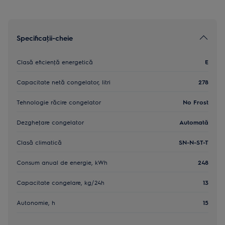
Specificaţii-cheie
Clasă eficienţă energetică
E
Capacitate netă congelator, litri
278
Tehnologie răcire congelator
No Frost
Dezgheţare congelator
Automată
Clasă climatică
SN-N-ST-T
Consum anual de energie, kWh
248
Capacitate congelare, kg/24h
13
Autonomie, h
15