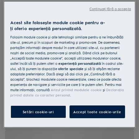
LUS7ME28X
Continuați fără a accepta
Congelator independent No Frost
clasă E 278 litri
Acest site folosește module cookie pentru a-
ţi oferi o experienţă personalizată.
Folosim module cookie și alte tehnologii similare pentru a ne îmbunătăţi
site-ul, precum și în scopuri de marketing și promovare. De asemenea,
partajăm informaţii despre modul în care utilizezi site-ul, cu partenerii
noștri de social media, promovare și analiză. Dând click pe butonul
0 (0)
„Acceptă toate modulele cookie”, accepţi utilizarea modulelor cookie,
astfel încât să îţi putem oferi o
experienţă personalizată
în cadrul site-
Fișa cu informaţii despre produs
ului, să îţi punem la dispoziţie
oferte speciale
și să îţi afișăm reclame
Beneficii
adaptate preferinţelor. Dacă alegi să dai click pe „Continuă fără a
accepta”, blochezi modulele cookie neesenţiale, ceea ce poate afecta
700 No Frost MultiFlow protejează alimentele fără acumulări de
gheață.
experienţa de navigare și serviciile pe care ţi le putem oferi. Pentru mai
Temperatură și umiditate stabile cu tehnologia No Frost MultiFlow
multe informaţii, consultă
Avizul privind modulele cookie
și
Declaraţia
Mecanismul simplu de deschidere permite ușii să se deschidă cu
privind datele cu caracter personal
.
ușurință.
Setări cookie-uri
Accept toate cookie-urile