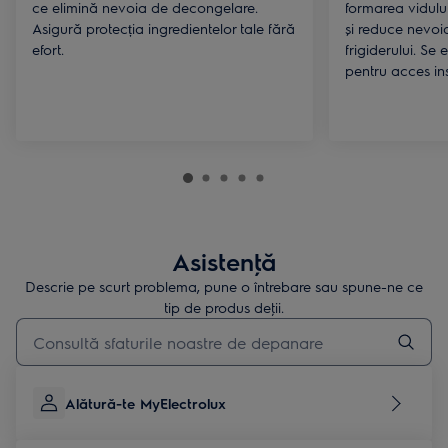
ce elimină nevoia de decongelare.
formarea vidulu
Asigură protecția ingredientelor tale fără
și reduce nevoi
efort.
frigiderului. Se 
pentru acces in
Asistenţă
Descrie pe scurt problema, pune o întrebare sau spune-ne ce
tip de produs deţii.
Type to search for support articles
Alătură-te MyElectrolux