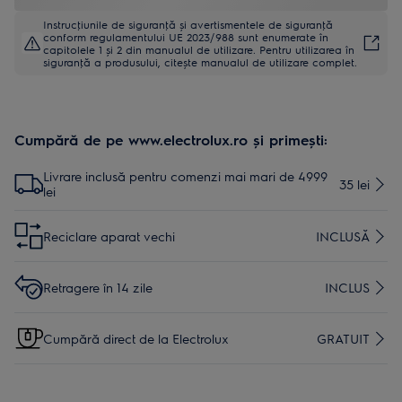
Instrucţiunile de siguranţă și avertismentele de siguranţă
conform regulamentului UE 2023/988 sunt enumerate în
capitolele 1 și 2 din manualul de utilizare. Pentru utilizarea în
siguranţă a produsului, citește manualul de utilizare complet.
Cumpără de pe www.electrolux.ro și primești:
Livrare inclusă pentru comenzi mai mari de 4999
35 lei
lei
Reciclare aparat vechi
INCLUSĂ
Retragere în 14 zile
INCLUS
Cumpără direct de la Electrolux
GRATUIT