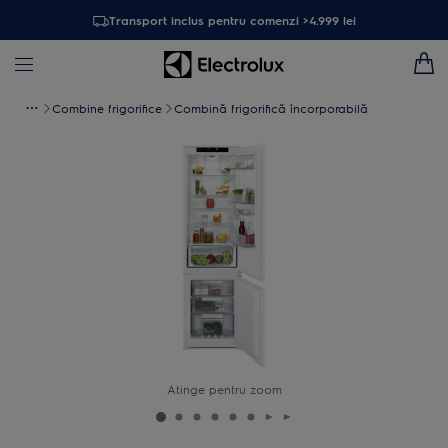
Transport inclus pentru comenzi >4.999 lei
Combine frigorifice
Combină frigorifică încorporabilă
Atinge pentru zoom