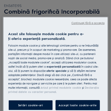
ENS6TE19S
Combină frigorifică încorporabilă
No Frost clasă E 278 litri H 188 cm
Continuați fără a accepta
Alb
Acest site folosește module cookie pentru a-
ţi oferi o experienţă personalizată.
Folosim module cookie și alte tehnologii similare pentru a ne îmbunătăţi
site-ul, precum și în scopuri de marketing și promovare. De asemenea,
0 (0)
partajăm informaţii despre modul în care utilizezi site-ul, cu partenerii
noștri de social media, promovare și analiză. Dând click pe butonul
Fișa cu informaţii despre produs
„Acceptă toate modulele cookie”, accepţi utilizarea modulelor cookie,
Beneficii
astfel încât să îţi putem oferi o
experienţă personalizată
în cadrul site-
ului, să îţi punem la dispoziţie
oferte speciale
și să îţi afișăm reclame
Combina frigorifică TwinTech® No Frost 600 menţine alimentele
proaspete.
adaptate preferinţelor. Dacă alegi să dai click pe „Continuă fără a
TwinTech® No Frost menţine alimentele suculente și proaspete.
accepta”, blochezi modulele cookie neesenţiale, ceea ce poate afecta
MultiSpace reprezintă soluţia inteligentă de depozitare.
experienţa de navigare și serviciile pe care ţi le putem oferi. Pentru mai
multe informaţii, consultă
Avizul privind modulele cookie
și
Declaraţia
privind datele cu caracter personal
.
Setări cookie-uri
Accept toate cookie-urile