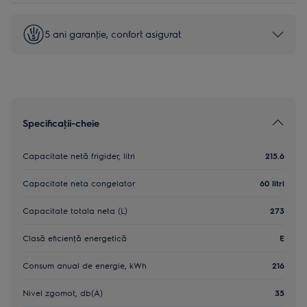
5 ani garanţie, confort asigurat
Specificaţii-cheie
Capacitate netă frigider, litri
215.6
Capacitate neta congelator
60 litri
Capacitate totala neta (L)
273
Clasă eficienţă energetică
E
Consum anual de energie, kWh
216
Nivel zgomot, db(A)
35