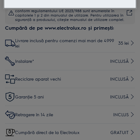
Instrucţiunile de siguranţă și avertismentele de siguranţă
conform regulamentului UE 2023/988 sunt enumerate în
capitolele 1 și 2 din manualul de utilizare. Pentru utilizarea în
siguranţă a produsului, citește manualul de utilizare complet.
Cumpără de pe www.electrolux.ro și primești:
Livrare inclusă pentru comenzi mai mari de 4999
35 lei
lei
Instalare*
INCLUSĂ
Reciclare aparat vechi
INCLUSĂ
Garanţie 5 ani
INCLUSĂ
Retragere în 14 zile
INCLUS
Cumpără direct de la Electrolux
GRATUIT