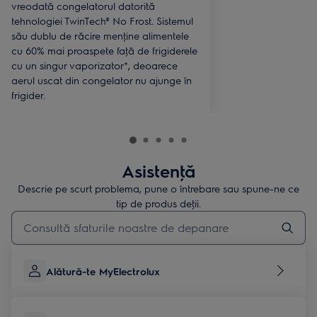
vreodată congelatorul datorită
tehnologiei TwinTech® No Frost. Sistemul
său dublu de răcire menţine alimentele
cu 60% mai proaspete faţă de frigiderele
cu un singur vaporizator*, deoarece
aerul uscat din congelator nu ajunge în
frigider.
Asistenţă
Descrie pe scurt problema, pune o întrebare sau spune-ne ce
tip de produs deţii.
Type to search for support articles
Alătură-te MyElectrolux