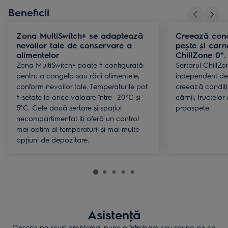
Beneficii
Zona MultiSwitch+ se adaptează
Creează condi
nevoilor tale de conservare a
pește și carn
alimentelor
ChillZone 0°.
Zona MultiSwitch+ poate fi configurată
Sertarul ChillZ
pentru a congela sau răci alimentele,
independent de r
conform nevoilor tale. Temperaturile pot
creează condiți
fi setate la orice valoare între -20°C și
cărnii, fructelor
5°C. Cele două sertare și spațiul
proaspete.
necompartimentat îți oferă un control
mai optim al temperaturii și mai multe
opțiuni de depozitare.
Asistenţă
Descrie pe scurt problema, pune o întrebare sau spune-ne ce