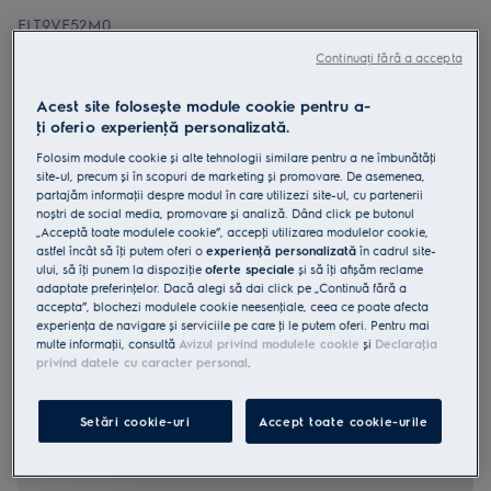
ELT9VE52M0
Combină frigorifică Frost free clasă
Continuați fără a accepta
E 522 litri 190 cm Negru + sticlă
Acest site folosește module cookie pentru a-
lucioasă
ţi oferi o experienţă personalizată.
Folosim module cookie și alte tehnologii similare pentru a ne îmbunătăţi
site-ul, precum și în scopuri de marketing și promovare. De asemenea,
partajăm informaţii despre modul în care utilizezi site-ul, cu partenerii
noștri de social media, promovare și analiză. Dând click pe butonul
0 (0)
„Acceptă toate modulele cookie”, accepţi utilizarea modulelor cookie,
astfel încât să îţi putem oferi o
experienţă personalizată
în cadrul site-
ului, să îţi punem la dispoziţie
oferte speciale
și să îţi afișăm reclame
Fișa cu informaţii despre produs
Beneficii
adaptate preferinţelor. Dacă alegi să dai click pe „Continuă fără a
accepta”, blochezi modulele cookie neesenţiale, ceea ce poate afecta
MultiSwitch+ îți oferă o flexibilitate maximă a temperaturii.
experienţa de navigare și serviciile pe care ţi le putem oferi. Pentru mai
MultiSwitch+ poate răci, congela și orice altă variantă intermediară
multe informaţii, consultă
Avizul privind modulele cookie
și
Declaraţia
dorită.
Sertarul ChillZone 0° – ideal pentru pește, fructe de mare și alimente
privind datele cu caracter personal
.
proaspete
Setări cookie-uri
Accept toate cookie-urile