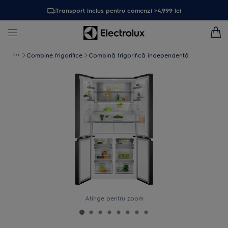
Transport inclus pentru comenzi >4.999 lei
Combine frigorifice
Combină frigorifică independentă
Atinge pentru zoom