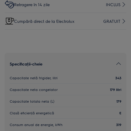
Retragere în 14 zile
INCLUS
Cumpără direct de la Electrolux
GRATUIT
Specificaţii-cheie
Capacitate netă frigider, litri
343
Capacitate neta congelator
179 litri
Capacitate totala neta (L)
179
Clasă eficienţă energetică
E
Consum anual de energie, kWh
319