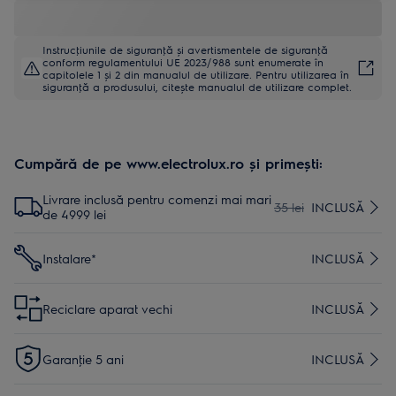
Instrucţiunile de siguranţă și avertismentele de siguranţă
conform regulamentului UE 2023/988 sunt enumerate în
capitolele 1 și 2 din manualul de utilizare. Pentru utilizarea în
siguranţă a produsului, citește manualul de utilizare complet.
Cumpără de pe www.electrolux.ro și primești:
Livrare inclusă pentru comenzi mai mari
35 lei
INCLUSĂ
de 4999 lei
Instalare*
INCLUSĂ
Reciclare aparat vechi
INCLUSĂ
Garanţie 5 ani
INCLUSĂ