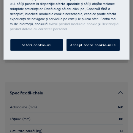
ului, să îţi punem la dispoziţie
oferte speciale
și să îţi afișăm reclame
M3GCS200
adaptate preferinţelor. Dacă alegi să dai click pe „Continuă fără a
Sare pentru masini de spalat
accepta”, blochezi modulele cookie neesenţiale, ceea ce poate afecta
experienţa de navigare și serviciile pe care ţi le putem oferi. Pentru mai
multe informaţii, consultă
Avizul privind modulele cookie
și
Declaraţia
privind datele cu caracter personal
.
5 (3)
Beneficii
Mentine in stare optima masina ta de spalat vase sau masina de
Setări cookie-uri
Accept toate cookie-urile
spalat rufe, folosind sare.
Specificaţii-cheie
Adâncime (mm)
160
Lăţime (mm)
110
Greutate brută (kg)
1.1