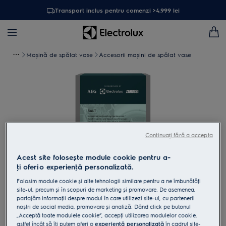
Transport inclus pentru comenzi >4.999 lei
Mașină de spălat vase
Accesorii mașini de spălat vase
Continuați fără a accepta
Acest site folosește module cookie pentru a-
ţi oferi o experienţă personalizată.
Folosim module cookie și alte tehnologii similare pentru a ne îmbunătăţi
site-ul, precum și în scopuri de marketing și promovare. De asemenea,
Atinge pentru zoom
partajăm informaţii despre modul în care utilizezi site-ul, cu partenerii
noștri de social media, promovare și analiză. Dând click pe butonul
„Acceptă toate modulele cookie”, accepţi utilizarea modulelor cookie,
astfel încât să îţi putem oferi o
experienţă personalizată
în cadrul site-