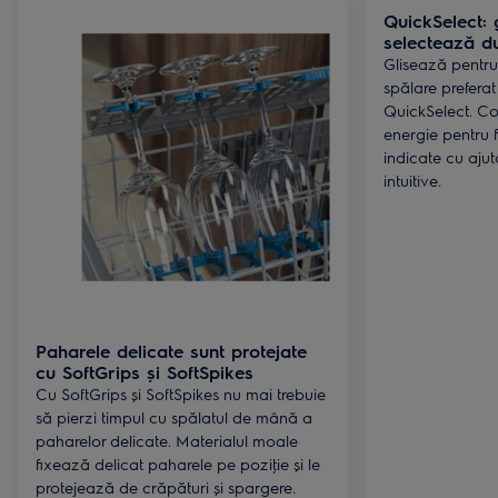
QuickSelect: 
selectează du
Glisează pentru 
spălare prefera
QuickSelect. Co
energie pentru 
indicate cu ajut
intuitive.
Paharele delicate sunt protejate
cu SoftGrips și SoftSpikes
Cu SoftGrips și SoftSpikes nu mai trebuie
să pierzi timpul cu spălatul de mână a
paharelor delicate. Materialul moale
fixează delicat paharele pe poziţie și le
protejează de crăpături și spargere.