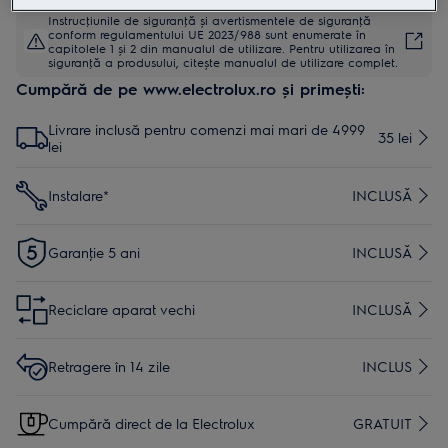
Instrucţiunile de siguranţă și avertismentele de siguranţă
conform regulamentului UE 2023/988 sunt enumerate în
capitolele 1 și 2 din manualul de utilizare. Pentru utilizarea în
siguranţă a produsului, citește manualul de utilizare complet.
Cumpără de pe www.electrolux.ro și primești:
Livrare inclusă pentru comenzi mai mari de 4999
35 lei
lei
Instalare*
INCLUSĂ
Garanţie 5 ani
INCLUSĂ
Reciclare aparat vechi
INCLUSĂ
Retragere în 14 zile
INCLUS
Cumpără direct de la Electrolux
GRATUIT