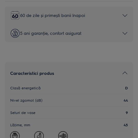
60 de zile și primești banii înapoi
5 ani garanţie, confort asigurat
Caracteristici produs
Clasă energetică
D
Nivel zgomot (dB)
44
Seturi de vase
9
Lăţime, mm
45