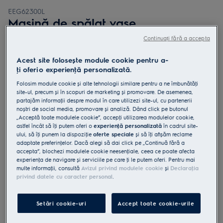
EEG62300L
Mașină de spălat vase
încorporabilă slim GlassCare 45 cm
Continuați fără a accepta
9 seturi Inverter BLDC clasă D
Acest site folosește module cookie pentru a-
ţi oferi o experienţă personalizată.
Folosim module cookie și alte tehnologii similare pentru a ne îmbunătăţi
site-ul, precum și în scopuri de marketing și promovare. De asemenea,
partajăm informaţii despre modul în care utilizezi site-ul, cu partenerii
4.9 (732)
noștri de social media, promovare și analiză. Dând click pe butonul
„Acceptă toate modulele cookie”, accepţi utilizarea modulelor cookie,
Fișa cu informaţii despre produs
astfel încât să îţi putem oferi o
experienţă personalizată
în cadrul site-
Beneficii
ului, să îţi punem la dispoziţie
oferte speciale
și să îţi afișăm reclame
Seria 700 Pro previne spargerea paharelor cu ajutorul SoftGrips și
adaptate preferinţelor. Dacă alegi să dai click pe „Continuă fără a
SoftSpikes.
accepta”, blochezi modulele cookie neesenţiale, ceea ce poate afecta
SoftGrips și SoftSpikes fixează în siguranţă paharele.
experienţa de navigare și serviciile pe care ţi le putem oferi. Pentru mai
QuickSelect te ghidează pentru a economisi apă și energie.
multe informaţii, consultă
Avizul privind modulele cookie
și
Declaraţia
privind datele cu caracter personal
.
Setări cookie-uri
Accept toate cookie-urile