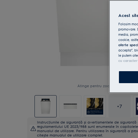
Acest sit
Folosim modu
promovare. D
media, promo
cookie, astfe
oferte spec
accepta”, bl
le putem ofe
cu caracter
Atinge pentru zoom
+
7
Instrucţiunile de siguranţă și avertismentele de siguranţ
regulamentului UE 2023/988 sunt enumerate în capitolele 
manualul de utilizare. Pentru utilizarea în siguranţă a pro
citește manualul de utilizare complet.