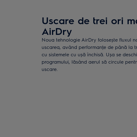
Uscare de trei ori m
AirDry
Noua tehnologie AirDry folosește fluxul na
uscarea, având performanţe de până la t
cu sistemele cu ușă închisă. Ușa se deschi
programului, lăsând aerul să circule pentr
uscare.