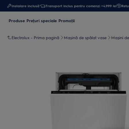
Instalare inclusă*
Transport inclus pentru comenzi >4.999 lei
Retur
Produse
Preţuri speciale
Promoţii
Electrolux - Prima pagină
Mașină de spălat vase
Maşini de