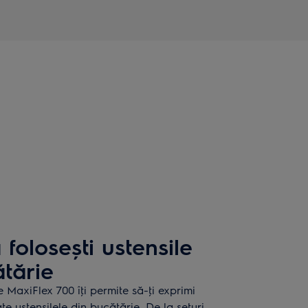
folosești ustensile
ătărie
e MaxiFlex 700 îţi permite să-ţi exprimi
ate ustensilele din bucătărie. De la seturi