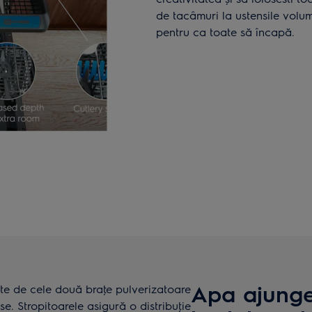
de tacâmuri la ustensile volum
pentru ca toate să încapă.
Apa ajunge 
late de cele două braţe pulverizatoare
se. Stropitoarele asigură o distribuţie