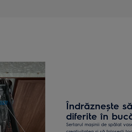
Îndrăznește să 
diferite în buc
Sertarul mașinii de spălat vas
creativitatea și să folosesti to