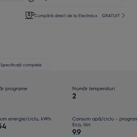
Cumpără direct de la Electrolux
GRATUIT
Specificaţii complete
r programe
Număr temperaturi
2
um energie/ciclu, kWh
Consum apă/ciclu - progra
54
Eco, litri
9.9