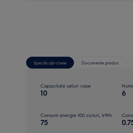
Specificaţii-cheie
Documente produs
Capacitate seturi vase
Numă
10
6
Consum energie 100 cicluri, kWh
Cons
75
0.7