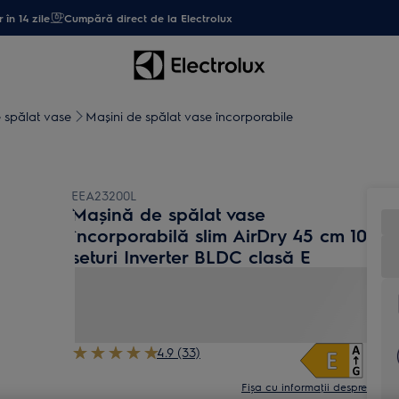
 în 14 zile
Cumpără direct de la Electrolux
 spălat vase
Mașini de spălat vase încorporabile
EEA23200L
Mașină de spălat vase
încorporabilă slim AirDry 45 cm 10
seturi Inverter BLDC clasă E
4.9 (33)
Fișa cu informaţii despre