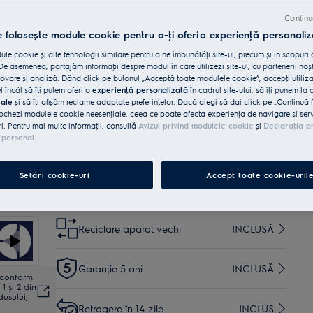
produs
Beneficii
Continu
Mașina de spălat AirDry 300 usucă vasele de până la
e folosește module cookie pentru a-ţi oferi o experienţă personaliz
trei ori mai eficient cu ajutorul fluxului de aer natural
Tehnologia inteligentă AirDry folosește fluxul de aer
le cookie și alte tehnologii similare pentru a ne îmbunătăţi site-ul, precum și în scopuri
natural pentru vase perfect uscate.
e asemenea, partajăm informaţii despre modul în care utilizezi site-ul, cu partenerii noșt
Toate ustensilele din bucătărie încap în sertarul mașinii
vare și analiză. Dând click pe butonul „Acceptă toate modulele cookie”, accepţi utiliz
de spălat vase 700 MaxiFlex.
l încât să îţi putem oferi o
experienţă personalizată
în cadrul site-ului, să îţi punem la 
iale
și să îţi afișăm reclame adaptate preferinţelor. Dacă alegi să dai click pe „Continuă 
ochezi modulele cookie neesenţiale, ceea ce poate afecta experienţa de navigare și servic
Cumpără de pe www.electrolux.ro și primești:
ri. Pentru mai multe informaţii, consultă
Avizul privind modulele cookie
și
Declaraţia p
 personal
.
Livrare inclusă pentru comenzi mai
35 lei
mari de 4999 lei
Setări cookie-uri
Accept toate cookie-uril
Instalare*
INCLUSĂ
Reciclare aparat vechi
INCLUSĂ
Garanţie 5 ani
INCLUSĂ
ă conform
1 și 2 din
dusului,
Retragere în 14 zile
INCLUS