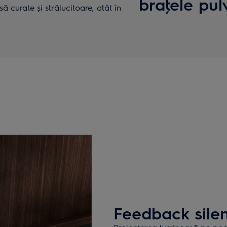
braţele pul
ă curate și strălucitoare, atât în
Feedback silen