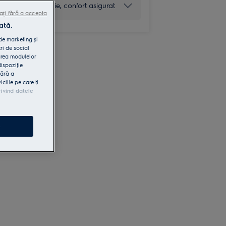
5 ani garanţie, confort asigurat
ați fără a accepta
ată.
 de marketing și
ri de social
area modulelor
dispoziţie
fără a
iile pe care ţi
rivind datele
e