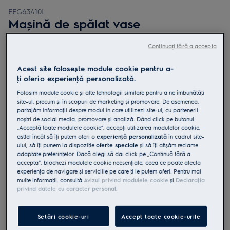
EEG63410L
Mașină de spălat vase
încorporabilă slim GlassCare 45 cm
Continuați fără a accepta
10 seturi Inverter BLDC clasă C
Acest site folosește module cookie pentru a-
ţi oferi o experienţă personalizată.
Folosim module cookie și alte tehnologii similare pentru a ne îmbunătăţi
site-ul, precum și în scopuri de marketing și promovare. De asemenea,
4.9 (169)
partajăm informaţii despre modul în care utilizezi site-ul, cu partenerii
noștri de social media, promovare și analiză. Dând click pe butonul
Fișa cu informaţii despre produs
„Acceptă toate modulele cookie”, accepţi utilizarea modulelor cookie,
Beneficii
astfel încât să îţi putem oferi o
experienţă personalizată
în cadrul site-
ului, să îţi punem la dispoziţie
oferte speciale
și să îţi afișăm reclame
Seria GlassCare 700 previne spargerea paharelor cu ajutorul
adaptate preferinţelor. Dacă alegi să dai click pe „Continuă fără a
SoftGrips și SoftSpikes.
SoftGrips și SoftSpikes ţin paharele pe poziţie
accepta”, blochezi modulele cookie neesenţiale, ceea ce poate afecta
Toate ustensilele din bucătărie încap în sertarul mașinii de spălat
experienţa de navigare și serviciile pe care ţi le putem oferi. Pentru mai
vase 700 MaxiFlex.
multe informaţii, consultă
Avizul privind modulele cookie
și
Declaraţia
privind datele cu caracter personal
.
Setări cookie-uri
Accept toate cookie-urile