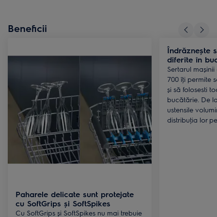
Beneficii
Îndrăznește s
diferite în bu
Sertarul mașini
700 îţi permite s
și să folosesti t
bucătărie. De la
ustensile volum
distribuţia lor 
Paharele delicate sunt protejate
cu SoftGrips și SoftSpikes
Cu SoftGrips și SoftSpikes nu mai trebuie