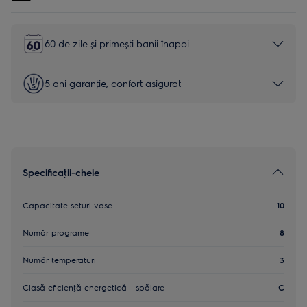
60 de zile și primești banii înapoi
5 ani garanţie, confort asigurat
Specificaţii-cheie
Capacitate seturi vase
10
Număr programe
8
Număr temperaturi
3
Clasă eficienţă energetică - spălare
C