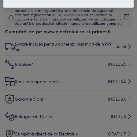
Instrucţiunile de siguranţă și avertismentele de siguranţă
conform regulamentului UE 2023/988 sunt enumerate în
capitolele 1 și 2 din manualul de utilizare. Pentru utilizarea în
siguranţă a produsului, citește manualul de utilizare complet.
Cumpără de pe www.electrolux.ro și primești:
Livrare inclusă pentru comenzi mai mari de 4999
35 lei
lei
Instalare*
INCLUSĂ
Reciclare aparat vechi
INCLUSĂ
Garanţie 5 ani
INCLUSĂ
Retragere în 14 zile
INCLUS
Cumpără direct de la Electrolux
GRATUIT