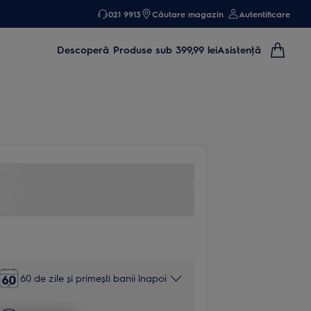
021 9913
Căutare magazin
Autentificare
Descoperă
Produse sub 399,99 lei
Asistenţă
60 de zile și primești banii înapoi