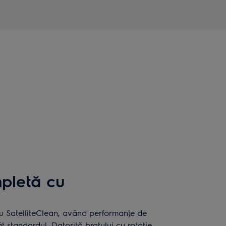
pletă cu
cu SatelliteClean, având performanţe de
t standardul. Datorită braţului cu rotaţie