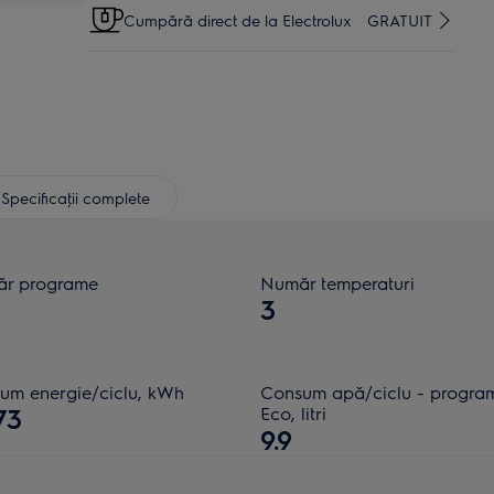
Cumpără direct de la Electrolux
GRATUIT
Specificaţii complete
r programe
Număr temperaturi
3
um energie/ciclu, kWh
Consum apă/ciclu - progra
73
Eco, litri
9.9