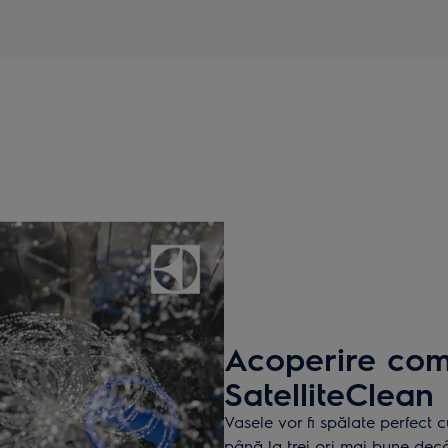
Acoperire com
SatelliteClean
Vasele vor fi spălate perfect 
până la trei ori mai bune decâ