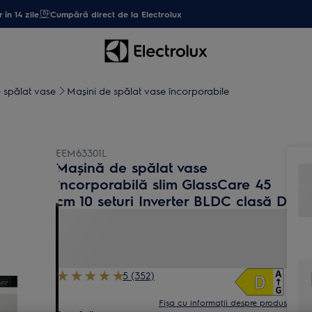
 în 14 zile
Cumpără direct de la Electrolux
 spălat vase
Mașini de spălat vase încorporabile
EEM63301L
Mașină de spălat vase
încorporabilă slim GlassCare 45
cm 10 seturi Inverter BLDC clasă D
5 (352)
Fișa cu informaţii despre produs