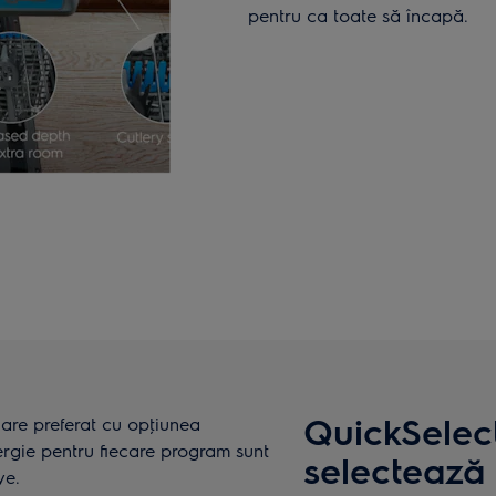
pentru ca toate să încapă.
QuickSelect
lare preferat cu opţiunea
rgie pentru fiecare program sunt
selectează 
ve.