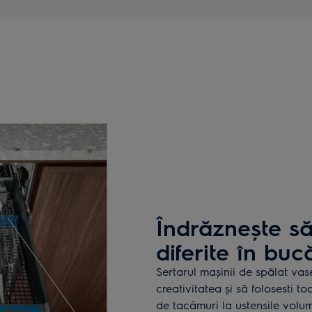
Îndrăznește să 
diferite în buc
Sertarul mașinii de spălat vas
creativitatea și să folosesti to
de tacâmuri la ustensile volum