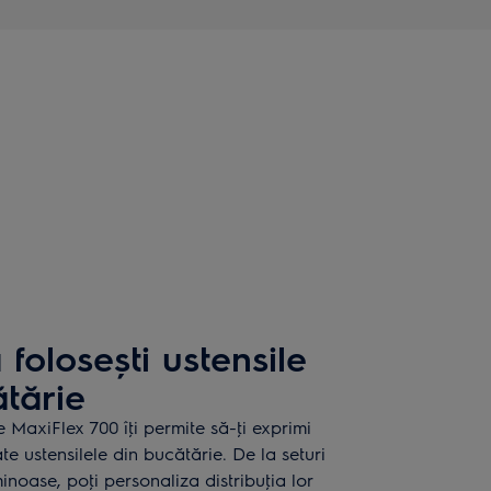
folosești ustensile
ătărie
e MaxiFlex 700 îţi permite să-ţi exprimi
ate ustensilele din bucătărie. De la seturi
inoase, poţi personaliza distribuţia lor