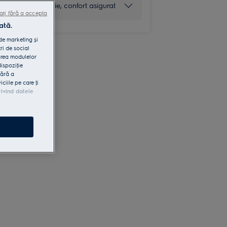
5 ani garanţie, confort asigurat
ați fără a accepta
ată.
 de marketing și
ri de social
area modulelor
dispoziţie
fără a
iile pe care ţi
rivind datele
e