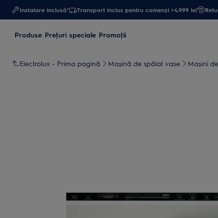
Instalare inclusă*
Transport inclus pentru comenzi >4.999 lei
Retur
Produse
Preţuri speciale
Promoţii
Electrolux - Prima pagină
Mașină de spălat vase
Maşini de