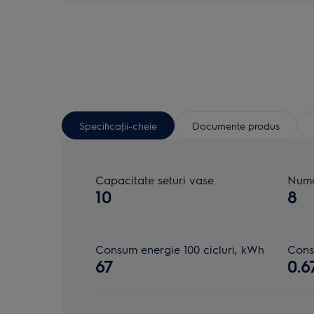
Specificaţii-cheie
Documente produs
Capacitate seturi vase
Numă
10
8
Consum energie 100 cicluri, kWh
Cons
67
0.6