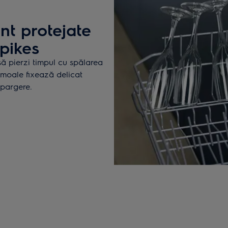
nt protejate
Spikes
să pierzi timpul cu spălarea
 moale fixează delicat
spargere.