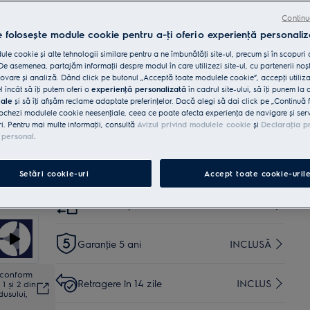
Beneficii
Seria GlassCare 700 previne spargerea paharelor cu
Continu
ajutorul SoftGrips și SoftSpikes.
e folosește module cookie pentru a-ţi oferi o experienţă personaliz
SoftGrips și SoftSpikes ţin paharele pe poziţie
Toate ustensilele din bucătărie încap în sertarul mașinii
le cookie și alte tehnologii similare pentru a ne îmbunătăţi site-ul, precum și în scopuri
de spălat vase 700 MaxiFlex.
e asemenea, partajăm informaţii despre modul în care utilizezi site-ul, cu partenerii noșt
vare și analiză. Dând click pe butonul „Acceptă toate modulele cookie”, accepţi utiliz
l încât să îţi putem oferi o
experienţă personalizată
în cadrul site-ului, să îţi punem la 
Cumpără de pe www.electrolux.ro și primești:
iale
și să îţi afișăm reclame adaptate preferinţelor. Dacă alegi să dai click pe „Continuă 
ochezi modulele cookie neesenţiale, ceea ce poate afecta experienţa de navigare și servic
Livrare inclusă pentru comenzi mai
35 lei
ri. Pentru mai multe informaţii, consultă
Avizul privind modulele cookie
și
Declaraţia p
mari de 4999 lei
 personal
.
Instalare*
INCLUSĂ
Setări cookie-uri
Accept toate cookie-uril
Reciclare aparat vechi
INCLUSĂ
Garanţie 5 ani
INCLUSĂ
ă conform
Retragere în 14 zile
INCLUS
1 și 2 din
dusului,