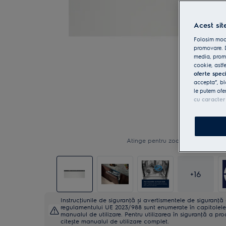
Acest sit
Folosim modu
promovare. D
media, promo
cookie, astfe
oferte spec
accepta”, bl
le putem ofe
cu caracter
Atinge pentru zoom
+
16
Instrucţiunile de siguranţă și avertismentele de siguranţ
regulamentului UE 2023/988 sunt enumerate în capitolele 
manualul de utilizare. Pentru utilizarea în siguranţă a pro
citește manualul de utilizare complet.