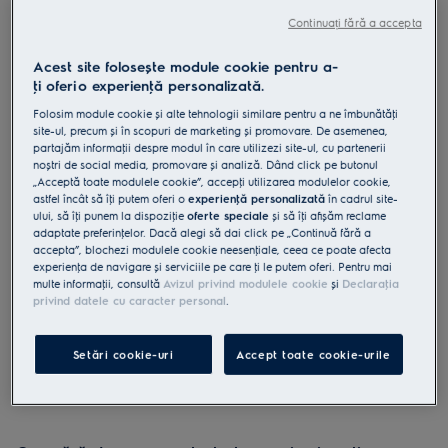
ESM4B
Continuați fără a accepta
Mixer cu bol Seria 500 ESM4B
Acest site folosește module cookie pentru a-
ţi oferi o experienţă personalizată.
0 (0)
Folosim module cookie și alte tehnologii similare pentru a ne îmbunătăţi
Beneficii
site-ul, precum și în scopuri de marketing și promovare. De asemenea,
Mixer vertical puternic pentru rețete tradiționale și pe bază de plante
partajăm informaţii despre modul în care utilizezi site-ul, cu partenerii
Performanță în stil profesional cu un motor de 500 W.
noștri de social media, promovare și analiză. Dând click pe butonul
5 setări de viteză și funcție Turbo pentru orice tip de mixare.
„Acceptă toate modulele cookie”, accepţi utilizarea modulelor cookie,
astfel încât să îţi putem oferi o
experienţă personalizată
în cadrul site-
ului, să îţi punem la dispoziţie
oferte speciale
și să îţi afișăm reclame
adaptate preferinţelor. Dacă alegi să dai click pe „Continuă fără a
accepta”, blochezi modulele cookie neesenţiale, ceea ce poate afecta
experienţa de navigare și serviciile pe care ţi le putem oferi. Pentru mai
multe informaţii, consultă
Avizul privind modulele cookie
și
Declaraţia
privind datele cu caracter personal
.
Instrucţiunile și avertismentele pentru utilizarea în siguranţă a
produsului conform regulamentului UE 2023/988 sunt
enumerate în manualul de utilizare. Pentru utilizarea în
siguranţă a produsului, citește în întregime manualul de
Setări cookie-uri
Accept toate cookie-urile
utilizare.