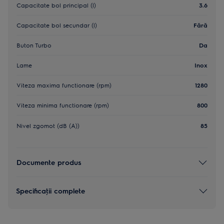
Capacitate bol principal (l)
3.6
Capacitate bol secundar (l)
Fără
Buton Turbo
Da
Lame
Inox
Viteza maxima functionare (rpm)
1280
Viteza minima functionare (rpm)
800
Nivel zgomot (dB (A))
85
Documente produs
Specificaţii complete