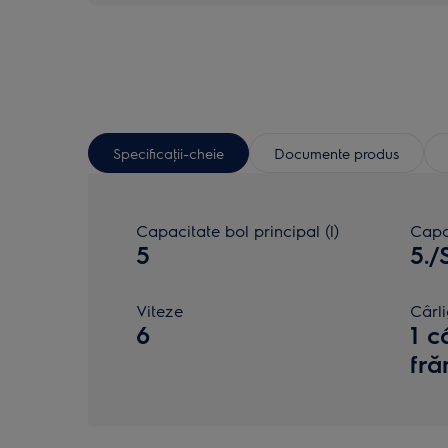
Specificaţii-cheie
Documente produs
Capacitate bol principal (l)
Capac
5
5./
Viteze
Cârl
6
1 c
fră