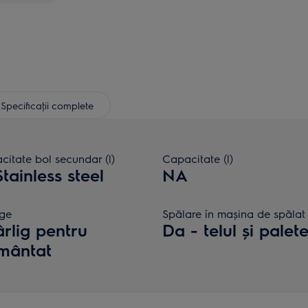
Specificaţii complete
itate bol secundar (l)
Capacitate (l)
Stainless steel
NA
ige
Spălare în mașina de spălat
ârlig pentru
Da - telul și palete
mântat