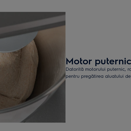
Motor puterni
Datorită motorului puternic, r
pentru pregătirea aluatului d