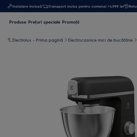
Instalare inclusă*
Transport inclus pentru comenzi >4.999 lei
Retur
Produse
Preţuri speciale
Promoţii
Electrolux - Prima pagină
Electrocasnice mici de bucătărie