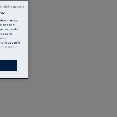
ați fără a accepta
ată.
 de marketing și
ri de social
area modulelor
dispoziţie
fără a
iile pe care ţi
rivind datele
e