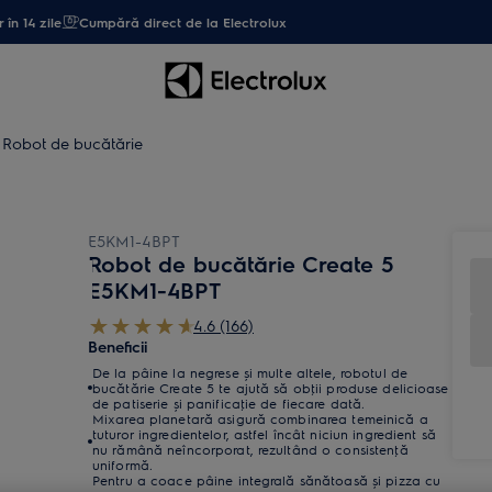
 în 14 zile
Cumpără direct de la Electrolux
Robot de bucătărie
E5KM1-4BPT
Robot de bucătărie Create 5
E5KM1-4BPT
4.6 (166)
Beneficii
De la pâine la negrese și multe altele, robotul de
bucătărie Create 5 te ajută să obţii produse delicioase
de patiserie și panificaţie de fiecare dată.
Mixarea planetară asigură combinarea temeinică a
tuturor ingredientelor, astfel încât niciun ingredient să
nu rămână neîncorporat, rezultând o consistenţă
uniformă.
Pentru a coace pâine integrală sănătoasă și pizza cu