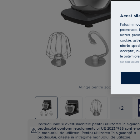
Acest sit
Folosim modu
promovare. D
media, promo
cookie, astfe
oferte spec
accepta”, bl
le putem ofe
cu caracter
Atinge pentru zoom
+
2
Instrucţiunile și avertismentele pentru utilizarea în sigura
produsului conform regulamentului UE 2023/988 sunt en
în manualul de utilizare. Pentru utilizarea în siguranţă a
produsului, citește în întregime manualul de utilizare.