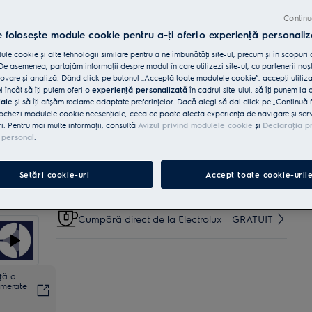
blat subţire este nevoie de un motor puternic, pentru o
frământare fără efort. Motorul puternic oferă
Continu
performanţe fiabile și versatilitate în crearea unei
varietăţi de reţete pentru aventurile tale culinare.
e folosește module cookie pentru a-ţi oferi o experienţă personaliz
le cookie și alte tehnologii similare pentru a ne îmbunătăţi site-ul, precum și în scopuri
Cumpără de pe www.electrolux.ro și primești:
e asemenea, partajăm informaţii despre modul în care utilizezi site-ul, cu partenerii noșt
vare și analiză. Dând click pe butonul „Acceptă toate modulele cookie”, accepţi utiliz
l încât să îţi putem oferi o
experienţă personalizată
în cadrul site-ului, să îţi punem la 
Livrare inclusă pentru comenzi mai
15 lei
iale
și să îţi afișăm reclame adaptate preferinţelor. Dacă alegi să dai click pe „Continuă 
mari de 4999 lei
ochezi modulele cookie neesenţiale, ceea ce poate afecta experienţa de navigare și servic
ri. Pentru mai multe informaţii, consultă
Avizul privind modulele cookie
și
Declaraţia p
 personal
.
Reciclare aparat vechi
INCLUSĂ
Setări cookie-uri
Accept toate cookie-uril
Retragere în 14 zile
INCLUS
Cumpără direct de la Electrolux
GRATUIT
nţă a
umerate