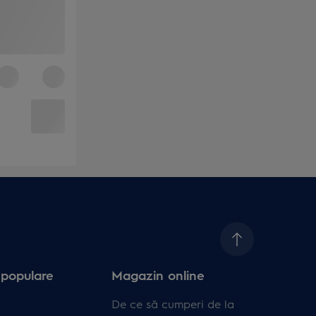
 populare
Magazin online
De ce să cumperi de la