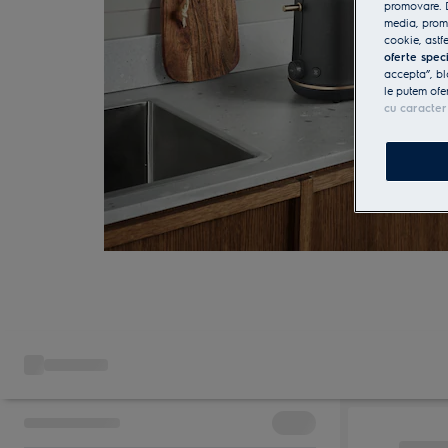
promovare. D
media, promo
cookie, astfe
oferte spec
accepta”, bl
le putem ofe
cu caracter