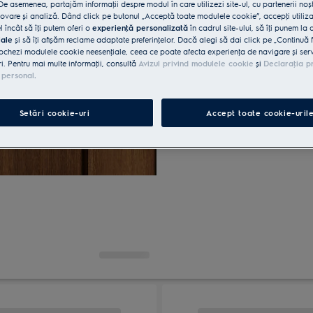
Descoperiți prăjitoarele 
e asemenea, partajăm informaţii despre modul în care utilizezi site-ul, cu partenerii noșt
întâlnește funcționalitatea
vare și analiză. Dând click pe butonul „Acceptă toate modulele cookie”, accepţi utiliz
l încât să îţi putem oferi o
experienţă personalizată
în cadrul site-ului, să îţi punem la 
bucătăriei dvs. și oferă p
iale
și să îţi afișăm reclame adaptate preferinţelor. Dacă alegi să dai click pe „Continuă 
modele subțiri la cele mai 
ochezi modulele cookie neesenţiale, ceea ce poate afecta experienţa de navigare și servic
ri. Pentru mai multe informaţii, consultă
Avizul privind modulele cookie
și
Declaraţia p
pentru dvs.
 personal
.
Setări cookie-uri
Accept toate cookie-uril