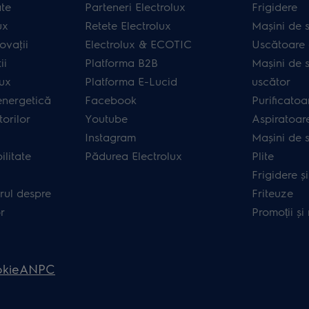
ate
Parteneri Electrolux
Frigidere
ux
Retete Electrolux
Mașini de s
ovaţii
Electrolux & ECOTIC
Uscătoare 
ii
Platforma B2B
Mașini de s
lux
Platforma E-Lucid
uscător
energetică
Facebook
Purificatoa
orilor
Youtube
Aspiratoar
Instagram
Mașini de 
ilitate
Pădurea Electrolux
Plite
Frigidere ș
rul despre
Friteuze
r
Promoții și
okie
ANPC