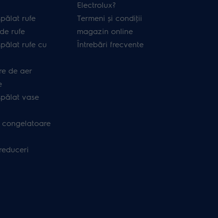
Electrolux?
pălat rufe
Termeni și condiţii
de rufe
magazin online
pălat rufe cu
Întrebări frecvente
re de aer
e
spălat vase
i congelatoare
 reduceri