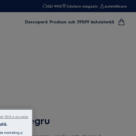
021 9913
Căutare magazin
Autentificare
Descoperă
Produse sub 399,99 lei
Asistenţă
pâine negru
ați fără a accepta
ată.
 de marketing și