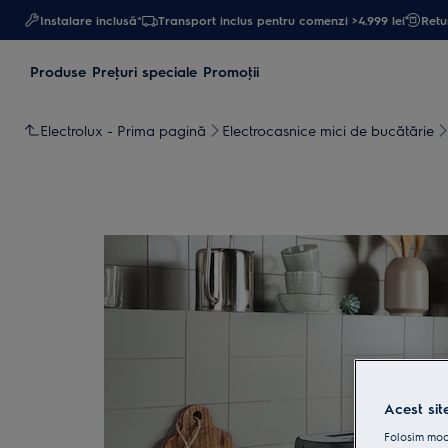
Instalare inclusă*
Transport inclus pentru comenzi >4.999 lei
Retur
Produse
Preţuri speciale
Promoţii
Electrolux - Prima pagină
Electrocasnice mici de bucătărie
Acest sit
Folosim modu