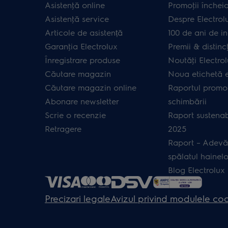
Asistenţă online
Promoţii închei
Asistenţă service
Despre Electrol
Articole de asistență
100 de ani de in
Garanţia Electrolux
Premii & distincţ
Înregistrare produse
Noutăţi Electro
Căutare magazin
Noua etichetă 
Căutare magazin online
Raportul promot
Abonare newsletter
schimbării
Scrie o recenzie
Raport sustenab
Retragere
2025
Raport – Adevă
spălatul hainelo
Blog Electrolux
Precizari legale
Avizul privind modulele co