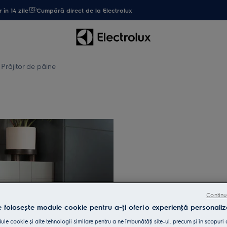
 în 14 zile
Cumpără direct de la Electrolux
Prăjitor de pâine
Prăjitor de 
Continu
e folosește module cookie pentru a-ţi oferi o experienţă personaliz
le cookie și alte tehnologii similare pentru a ne îmbunătăţi site-ul, precum și în scopuri