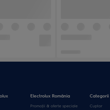
olux
Electrolux România
Categorii
Promoţii & oferte speciale
Cuptor