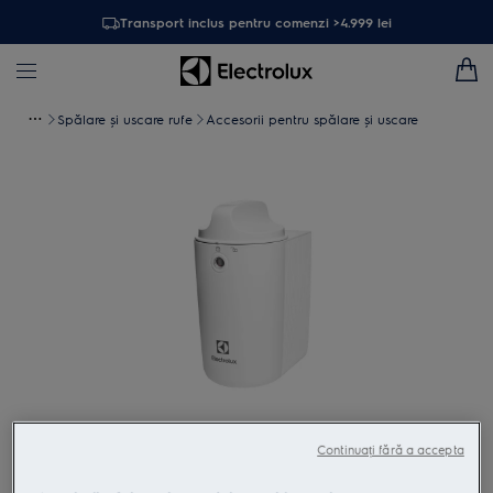
Transport inclus pentru comenzi >4.999 lei
Spălare și uscare rufe
Accesorii pentru spălare şi uscare
Atinge pentru zoom
Continuați fără a accepta