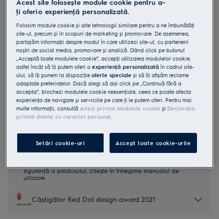
Acest site folosește module cookie pentru a-
E9WHMIC1
ţi oferi o experienţă personalizată.
Filtru Electrolux pentru reţinerea
Folosim module cookie și alte tehnologii similare pentru a ne îmbunătăţi
microparticulelor din plastic, pentru
site-ul, precum și în scopuri de marketing și promovare. De asemenea,
partajăm informaţii despre modul în care utilizezi site-ul, cu partenerii
mașini de spălat rufe
noștri de social media, promovare și analiză. Dând click pe butonul
„Acceptă toate modulele cookie”, accepţi utilizarea modulelor cookie,
0 (0)
astfel încât să îţi putem oferi o
experienţă personalizată
în cadrul site-
Beneficii
ului, să îţi punem la dispoziţie
oferte speciale
și să îţi afișăm reclame
adaptate preferinţelor. Dacă alegi să dai click pe „Continuă fără a
Compatibil cu mașinile de spălat rufe de uz casnic Electrolux, AEG și
Zanussi.
accepta”, blochezi modulele cookie neesenţiale, ceea ce poate afecta
Ajută la captarea particulelor de microplastic.
experienţa de navigare și serviciile pe care ţi le putem oferi. Pentru mai
Te anunţă atunci când trebuie curăţat.
multe informaţii, consultă
Avizul privind modulele cookie
și
Declaraţia
privind datele cu caracter personal
.
Setări cookie-uri
Accept toate cookie-urile
Instrucţiunile și avertismentele pentru utilizarea în siguranţă a
produsului conform regulamentului UE 2023/988 sunt
enumerate în manualul de utilizare. Pentru utilizarea în
siguranţă a produsului, citește în întregime manualul de
utilizare.
Câștigător Red Dot design award 2021