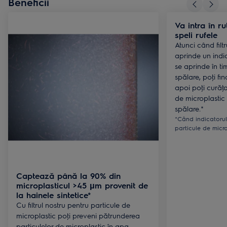
Beneficii
Va intra în ru
speli rufele
Atunci când filtr
aprinde un indi
se aprinde în ti
spălare, poţi fina
apoi poţi curăţa 
de microplastic
spălare.*
*Când indicatorul 
particule de micro
Captează până la 90% din
microplasticul >45 μm provenit de
la hainele sintetice*
Cu filtrul nostru pentru particule de
microplastic poţi preveni pătrunderea
particulelor de microplastic în apa