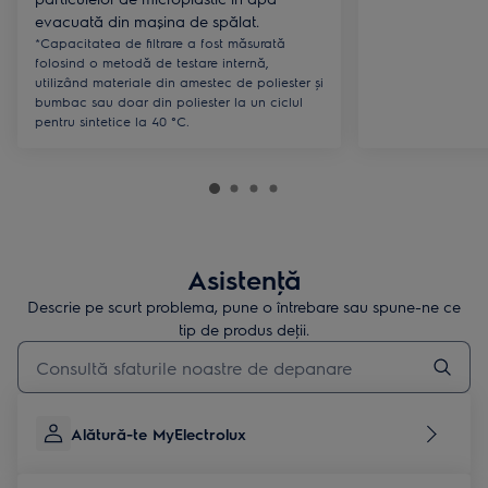
evacuată din mașina de spălat.
*Capacitatea de filtrare a fost măsurată
folosind o metodă de testare internă,
utilizând materiale din amestec de poliester și
bumbac sau doar din poliester la un ciclul
pentru sintetice la 40 °C.
Asistenţă
Descrie pe scurt problema, pune o întrebare sau spune-ne ce
tip de produs deţii.
Type to search for support articles
Alătură-te MyElectrolux