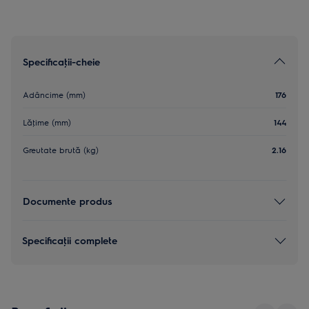
Specificaţii-cheie
Adâncime (mm)
176
Lăţime (mm)
144
Greutate brută (kg)
2.16
Documente produs
Specificaţii complete