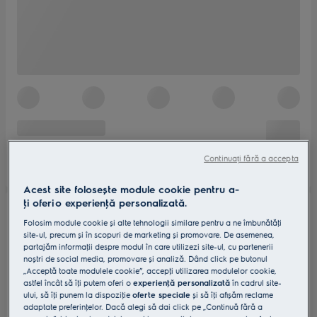
Continuați fără a accepta
Acest site folosește module cookie pentru a-
ţi oferi o experienţă personalizată.
Folosim module cookie și alte tehnologii similare pentru a ne îmbunătăţi
site-ul, precum și în scopuri de marketing și promovare. De asemenea,
partajăm informaţii despre modul în care utilizezi site-ul, cu partenerii
noștri de social media, promovare și analiză. Dând click pe butonul
„Acceptă toate modulele cookie”, accepţi utilizarea modulelor cookie,
astfel încât să îţi putem oferi o
experienţă personalizată
în cadrul site-
ului, să îţi punem la dispoziţie
oferte speciale
și să îţi afișăm reclame
adaptate preferinţelor. Dacă alegi să dai click pe „Continuă fără a