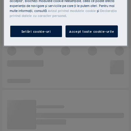
accepta”, blochezi modulele cookie neesenţiale, ceea ce poate afecta
experienţa de navigare și serviciile pe care ţi le putem oferi. Pentru mai
multe informaţii, consultă
Avizul privind modulele cookie
și
Declaraţia
privind datele cu caracter personal
.
Setări cookie-uri
Accept toate cookie-urile