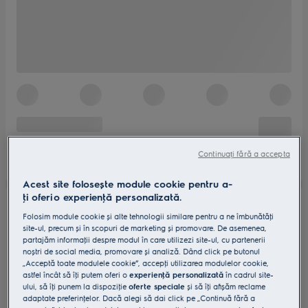
Continuați fără a accepta
Acest site folosește module cookie pentru a-
ţi oferi o experienţă personalizată.
Folosim module cookie și alte tehnologii similare pentru a ne îmbunătăţi
site-ul, precum și în scopuri de marketing și promovare. De asemenea,
partajăm informaţii despre modul în care utilizezi site-ul, cu partenerii
noștri de social media, promovare și analiză. Dând click pe butonul
„Acceptă toate modulele cookie”, accepţi utilizarea modulelor cookie,
astfel încât să îţi putem oferi o
experienţă personalizată
în cadrul site-
ului, să îţi punem la dispoziţie
oferte speciale
și să îţi afișăm reclame
adaptate preferinţelor. Dacă alegi să dai click pe „Continuă fără a