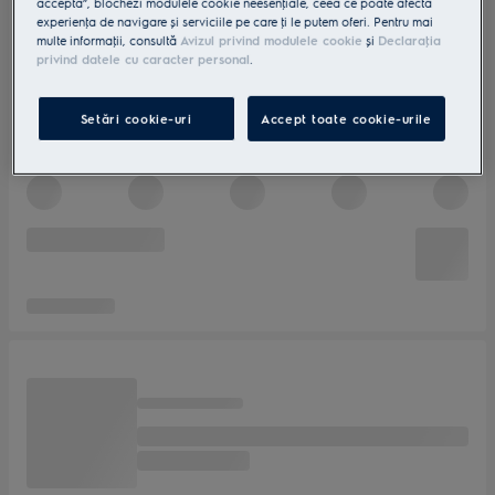
accepta”, blochezi modulele cookie neesenţiale, ceea ce poate afecta
experienţa de navigare și serviciile pe care ţi le putem oferi. Pentru mai
multe informaţii, consultă
Avizul privind modulele cookie
și
Declaraţia
privind datele cu caracter personal
.
Setări cookie-uri
Accept toate cookie-urile