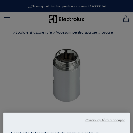
Transport inclus pentru comenzi >4.999 lei
Spălare și uscare rufe
Accesorii pentru spălare şi uscare
Atinge pentru zoom
Continuați fără a accepta