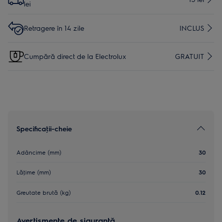
lei
Retragere în 14 zile
INCLUS
Cumpără direct de la Electrolux
GRATUIT
Specificaţii-cheie
Adâncime (mm)
30
Lăţime (mm)
30
Greutate brută (kg)
0.12
Avertismente de siguranţă