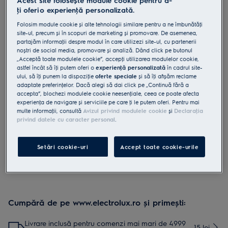
Acest site folosește module cookie pentru a-
ţi oferi o experienţă personalizată.
M6WMA103
Filtru anticalcar magnetic 14000
Folosim module cookie și alte tehnologii similare pentru a ne îmbunătăţi
site-ul, precum și în scopuri de marketing și promovare. De asemenea,
Gauss
partajăm informaţii despre modul în care utilizezi site-ul, cu partenerii
0 (0)
noștri de social media, promovare și analiză. Dând click pe butonul
„Acceptă toate modulele cookie”, accepţi utilizarea modulelor cookie,
Beneficii
astfel încât să îţi putem oferi o
experienţă personalizată
în cadrul site-
Neocal ajută la dedurizarea apei, pentru performanţă îndelungată.
ului, să îţi punem la dispoziţie
oferte speciale
și să îţi afișăm reclame
Neocal este o soluţie simplă de a reduce depunerile de calcar.
adaptate preferinţelor. Dacă alegi să dai click pe „Continuă fără a
accepta”, blochezi modulele cookie neesenţiale, ceea ce poate afecta
experienţa de navigare și serviciile pe care ţi le putem oferi. Pentru mai
multe informaţii, consultă
Avizul privind modulele cookie
și
Declaraţia
privind datele cu caracter personal
.
Instrucţiunile și avertismentele pentru utilizarea în siguranţă a
produsului conform regulamentului UE 2023/988 sunt
enumerate în manualul de utilizare. Pentru utilizarea în
Setări cookie-uri
Accept toate cookie-urile
siguranţă a produsului, citește în întregime manualul de
utilizare.
Cumpără de pe www.electrolux.ro și primești:
Livrare inclusă pentru comenzi mai mari de 4999
15 lei