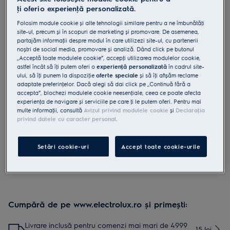
ţi oferi o experienţă personalizată.
MCAPOWER2
Filtru anticalcar magnetic 22000
Folosim module cookie și alte tehnologii similare pentru a ne îmbunătăţi
site-ul, precum și în scopuri de marketing și promovare. De asemenea,
Gauss
partajăm informaţii despre modul în care utilizezi site-ul, cu partenerii
noștri de social media, promovare și analiză. Dând click pe butonul
0 (0)
„Acceptă toate modulele cookie”, accepţi utilizarea modulelor cookie,
Beneficii
astfel încât să îţi putem oferi o
experienţă personalizată
în cadrul site-
Neocal este o soluţie simplă de a reduce depunerile de calcar.
ului, să îţi punem la dispoziţie
oferte speciale
și să îţi afișăm reclame
Neocal ajută la dedurizarea apei, pentru performanţă îndelungată.
adaptate preferinţelor. Dacă alegi să dai click pe „Continuă fără a
accepta”, blochezi modulele cookie neesenţiale, ceea ce poate afecta
experienţa de navigare și serviciile pe care ţi le putem oferi. Pentru mai
multe informaţii, consultă
Avizul privind modulele cookie
și
Declaraţia
privind datele cu caracter personal
.
Instrucţiunile și avertismentele pentru utilizarea în siguranţă a
produsului conform regulamentului UE 2023/988 sunt
enumerate în manualul de utilizare. Pentru utilizarea în
Setări cookie-uri
Accept toate cookie-urile
siguranţă a produsului, citește în întregime manualul de
utilizare.
Cumpără de pe www.electrolux.ro și primești:
Livrare inclusă pentru comenzi mai mari de 4999
15 lei