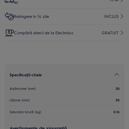
lei
Retragere în 14 zile
INCLUS
Cumpără direct de la Electrolux
GRATUIT
Specificaţii-cheie
Adâncime (mm)
30
Lăţime (mm)
30
Greutate brută (kg)
0.16
Avertismente de siguranţă