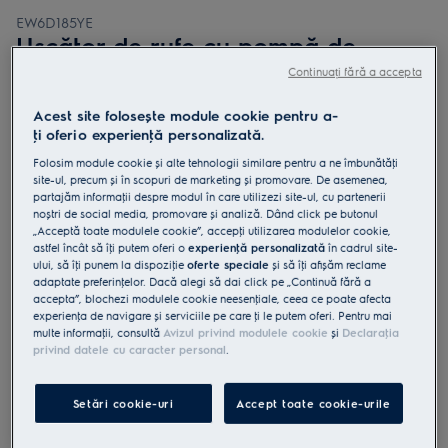
EW6D185YE
Uscător de rufe cu pompă de
căldură GentleCare 600
Continuați fără a accepta
EW6D185YE
Acest site folosește module cookie pentru a-
ţi oferi o experienţă personalizată.
Folosim module cookie și alte tehnologii similare pentru a ne îmbunătăţi
site-ul, precum și în scopuri de marketing și promovare. De asemenea,
partajăm informaţii despre modul în care utilizezi site-ul, cu partenerii
5 (56)
noștri de social media, promovare și analiză. Dând click pe butonul
„Acceptă toate modulele cookie”, accepţi utilizarea modulelor cookie,
Fișa cu informaţii despre produs
astfel încât să îţi putem oferi o
experienţă personalizată
în cadrul site-
Beneficii
ului, să îţi punem la dispoziţie
oferte speciale
și să îţi afișăm reclame
adaptate preferinţelor. Dacă alegi să dai click pe „Continuă fără a
Tehnologia uscătorului GentleCare 600 usucă având grijă de hainele
accepta”, blochezi modulele cookie neesenţiale, ceea ce poate afecta
tale.
Usucă articole din bumbac și materiale sintetice laolaltă, cu
experienţa de navigare și serviciile pe care ţi le putem oferi. Pentru mai
MixCare.
multe informaţii, consultă
Avizul privind modulele cookie
și
Declaraţia
SensiCare măsoară dinamic, ajustează uscarea și previne uscarea
privind datele cu caracter personal
.
excesivă
Setări cookie-uri
Accept toate cookie-urile