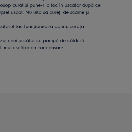
prosop curat și pune-l la loc în uscător după ce
plet uscat. Nu uita să cureţi de scame și
cătorul tău funcţionează optim, curăţă
cazul unui uscător cu pompă de căldură
ul unui uscător cu condensare