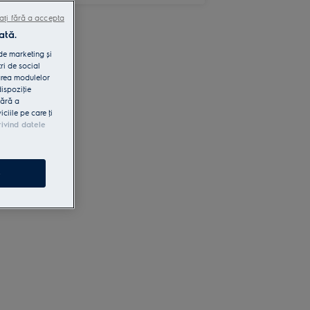
ați fără a accepta
ată.
 de marketing și
ri de social
area modulelor
dispoziţie
fără a
iile pe care ţi
rivind datele
e