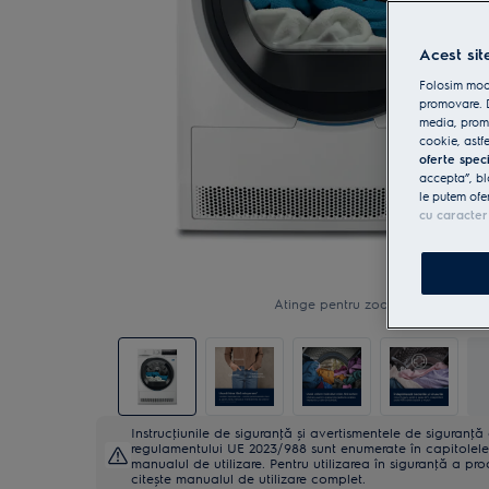
Acest sit
Folosim modu
promovare. D
media, promo
cookie, astfe
oferte spec
accepta”, bl
le putem ofe
cu caracter
Atinge pentru zoom
Instrucţiunile de siguranţă și avertismentele de siguranţ
regulamentului UE 2023/988 sunt enumerate în capitolele 
manualul de utilizare. Pentru utilizarea în siguranţă a pro
citește manualul de utilizare complet.