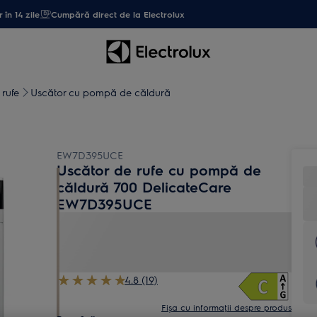
 în 14 zile
Cumpără direct de la Electrolux
 rufe
Uscător cu pompă de căldură
EW7D395UCE
Uscător de rufe cu pompă de
căldură 700 DelicateCare
EW7D395UCE
4.8 (19)
Fișa cu informaţii despre produs