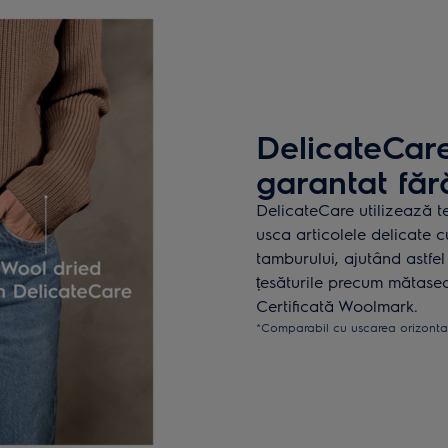
DelicateCar
garantat făr
DelicateCare utilizează 
usca articolele delicate c
tamburului, ajutând astfel
țesăturile precum mătasea 
Certificată Woolmark.
*Comparabil cu uscarea orizonta