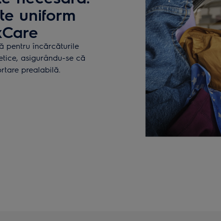
te uniform
xCare
ă pentru încărcăturile
tetice, asigurându-se că
rtare prealabilă.