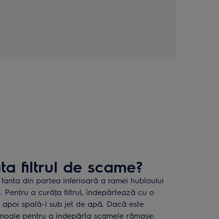
a filtrul de scame?
n fanta din partea inferioară a ramei hubloului
s. Pentru a curăţa filtrul, îndepărtează cu o
 apoi spală-l sub jet de apă. Dacă este
e moale pentru a îndepărta scamele rămase.