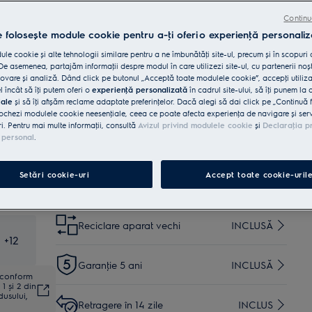
Beneficii
Uscătorul cu pompă de căldură DelicateCare 700
Continu
oferă uscare adaptată chiar și pentru lână, mătase și
e folosește module cookie pentru a-ţi oferi o experienţă personaliz
îmbrăcăminte de exterior.
DelicateCare usucă chiar și cele mai delicate țesături,
le cookie și alte tehnologii similare pentru a ne îmbunătăţi site-ul, precum și în scopuri
precum mătasea și lâna.
e asemenea, partajăm informaţii despre modul în care utilizezi site-ul, cu partenerii noșt
Usucă articole din bumbac și materiale sintetice
laolaltă, cu MixCare.
vare și analiză. Dând click pe butonul „Acceptă toate modulele cookie”, accepţi utiliz
l încât să îţi putem oferi o
experienţă personalizată
în cadrul site-ului, să îţi punem la 
iale
și să îţi afișăm reclame adaptate preferinţelor. Dacă alegi să dai click pe „Continuă 
Cumpără de pe www.electrolux.ro și primești:
ochezi modulele cookie neesenţiale, ceea ce poate afecta experienţa de navigare și servic
ri. Pentru mai multe informaţii, consultă
Avizul privind modulele cookie
și
Declaraţia p
 personal
.
Livrare inclusă pentru comenzi mai
35 lei
mari de 4999 lei
Setări cookie-uri
Accept toate cookie-uril
Instalare*
INCLUSĂ
Reciclare aparat vechi
INCLUSĂ
+
12
Garanţie 5 ani
INCLUSĂ
ă conform
1 și 2 din
dusului,
Retragere în 14 zile
INCLUS