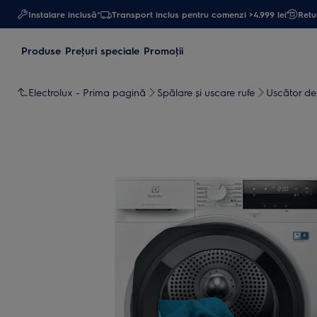
Instalare inclusă*
Transport inclus pentru comenzi >4.999 lei
Retur
Produse
Preţuri speciale
Promoţii
Electrolux - Prima pagină
Spălare și uscare rufe
Uscător de