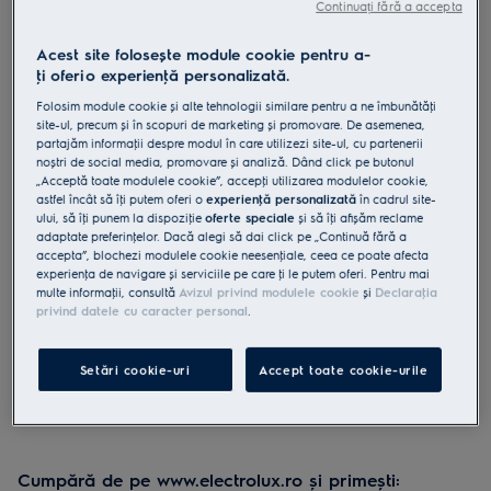
Continuați fără a accepta
E5SI2-6OG
Fier de călcat cu abur Care 500
Acest site folosește module cookie pentru a-
E5SI2-6OG
ţi oferi o experienţă personalizată.
Folosim module cookie și alte tehnologii similare pentru a ne îmbunătăţi
4.3 (19)
site-ul, precum și în scopuri de marketing și promovare. De asemenea,
Beneficii
partajăm informaţii despre modul în care utilizezi site-ul, cu partenerii
Bucură-te de haine fără cute, cu călcare ușoară.
noștri de social media, promovare și analiză. Dând click pe butonul
Se încălzește rapid pentru a produce abur - gata în câteva secunde.
„Acceptă toate modulele cookie”, accepţi utilizarea modulelor cookie,
Suprafață rezistentă la zgârieturi și ușor de curățat.
astfel încât să îţi putem oferi o
experienţă personalizată
în cadrul site-
ului, să îţi punem la dispoziţie
oferte speciale
și să îţi afișăm reclame
adaptate preferinţelor. Dacă alegi să dai click pe „Continuă fără a
accepta”, blochezi modulele cookie neesenţiale, ceea ce poate afecta
experienţa de navigare și serviciile pe care ţi le putem oferi. Pentru mai
multe informaţii, consultă
Avizul privind modulele cookie
și
Declaraţia
privind datele cu caracter personal
.
Instrucţiunile de siguranţă și avertismentele de siguranţă
conform regulamentului UE 2023/988 sunt enumerate în
capitolele 1 și 2 din manualul de utilizare. Pentru utilizarea în
Setări cookie-uri
Accept toate cookie-urile
siguranţă a produsului, citește manualul de utilizare complet.
Cumpără de pe www.electrolux.ro și primești: