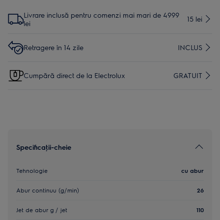
Livrare inclusă pentru comenzi mai mari de 4999
15 lei
lei
Retragere în 14 zile
INCLUS
Cumpără direct de la Electrolux
GRATUIT
Specificaţii-cheie
Tehnologie
cu abur
Abur continuu (g/min)
26
Jet de abur g / jet
110