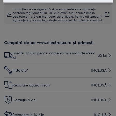
Instrucţiunile de siguranţă și avertismentele de siguranţă
conform regulamentului UE 2023/988 sunt enumerate în
capitolele 1 și 2 din manualul de utilizare. Pentru utilizarea în
siguranţă a produsului, citește manualul de utilizare complet.
Cumpără de pe www.electrolux.ro și primești:
Livrare inclusă pentru comenzi mai mari de 4999
35 lei
lei
Instalare*
INCLUSĂ
Reciclare aparat vechi
INCLUSĂ
Garanţie 5 ani
INCLUSĂ
Retragere în 14 zile
INCLUS