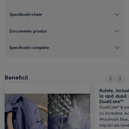
Specificaţii-cheie
Documente produs
Specificaţii complete
Beneficii
Rufele, inclus
la apă după 
DualCare®*
DualCare® îți pe
cu încredere. A
Woolmark Blue, 
mișcări ale tamb