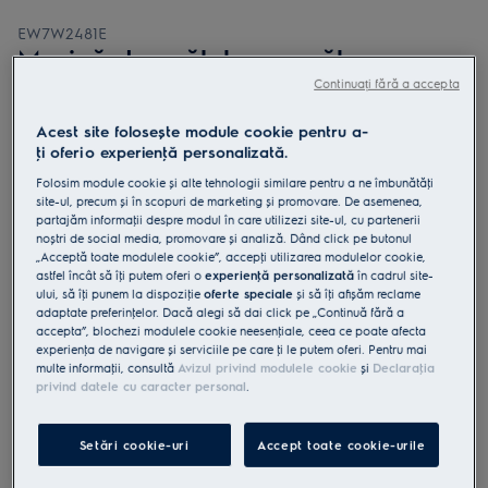
EW7W2481E
Mașină de spălat cu uscător
SteamCare 700 clasă D 8.0 kg
Continuați fără a accepta
Acest site folosește module cookie pentru a-
ţi oferi o experienţă personalizată.
Folosim module cookie și alte tehnologii similare pentru a ne îmbunătăţi
site-ul, precum și în scopuri de marketing și promovare. De asemenea,
4.8 (9)
partajăm informaţii despre modul în care utilizezi site-ul, cu partenerii
noștri de social media, promovare și analiză. Dând click pe butonul
Fișa cu informaţii despre produs
„Acceptă toate modulele cookie”, accepţi utilizarea modulelor cookie,
Beneficii
astfel încât să îţi putem oferi o
experienţă personalizată
în cadrul site-
Mașina cu uscător SteamCare 700 reîmprospătează hainele fără a fi
ului, să îţi punem la dispoziţie
oferte speciale
și să îţi afișăm reclame
nevoie de spălare.
adaptate preferinţelor. Dacă alegi să dai click pe „Continuă fără a
Atunci când hainele nu necesită o spălare completă, utilizează
accepta”, blochezi modulele cookie neesenţiale, ceea ce poate afecta
SteamRefresh.
experienţa de navigare și serviciile pe care ţi le putem oferi. Pentru mai
Spală și usucă diferite țesături într-o singură mașină, cu DualCare®.
multe informaţii, consultă
Avizul privind modulele cookie
și
Declaraţia
privind datele cu caracter personal
.
Setări cookie-uri
Accept toate cookie-urile