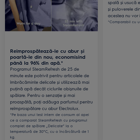
spală și usucă ef
și puloverele d
acestea nu vor i
*Comparabil cu us
Reîmprospătează-le cu abur și
poartă-le din nou, economisind
până la 96% din apă.*
Programul SteamRefresh de 25 de
minute este potrivit pentru articolele de
îmbrăcăminte delicate și utilizează mai
puțină apă decât ciclurile obișnuite de
spălare. Pentru o senzație și mai
proaspătă, poți adăuga parfumul pentru
reîmprospătare cu abur Electrolux.
*Pe baza unui test intern de consum al apei
ce a comparat SteamRefresh cu programul
complet de spălare „Delicate” la o
temperatură de 30°C, cu o încărcătură de 1
kg.