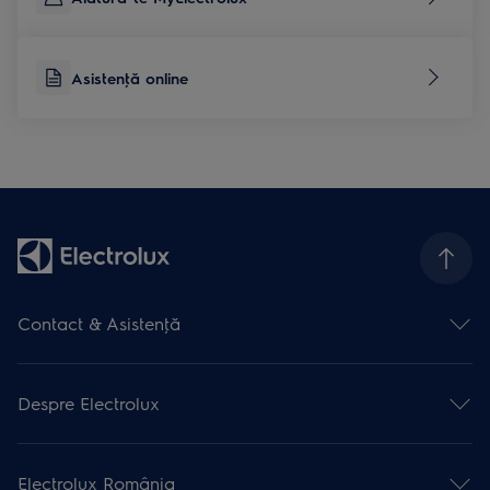
Asistenţă online
Contact & Asistenţă
Formular contact
Asistenţă online
Despre Electrolux
Asistenţă service
Articole de asistență
Promoţii active
Garanţia Electrolux
Promoţii încheiate
Înregistrare produse
Electrolux România