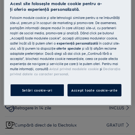
Acest site folosește module cookie pentru a-
EF75B
ţi oferi o experienţă personalizată.
Filtru cilindric Ergoeasy
Folosim module cookie și alte tehnologii similare pentru a ne îmbunătăţi
site-ul, precum și în scopuri de marketing și promovare. De asemenea,
partajăm informaţii despre modul în care utilizezi site-ul, cu partenerii
0 (0)
noștri de social media, promovare și analiză. Dând click pe butonul
„Acceptă toate modulele cookie”, accepţi utilizarea modulelor cookie,
astfel încât să îţi putem oferi o
experienţă personalizată
în cadrul site-
ului, să îţi punem la dispoziţie
oferte speciale
și să îţi afișăm reclame
adaptate preferinţelor. Dacă alegi să dai click pe „Continuă fără a
accepta”, blochezi modulele cookie neesenţiale, ceea ce poate afecta
experienţa de navigare și serviciile pe care ţi le putem oferi. Pentru mai
multe informaţii, consultă
Avizul privind modulele cookie
și
Declaraţia
privind datele cu caracter personal
.
Cumpără de pe www.electrolux.ro și primești:
Livrare inclusă pentru comenzi mai mari de 4999
15 lei
Setări cookie-uri
Accept toate cookie-urile
lei
Retragere în 14 zile
INCLUS
Cumpără direct de la Electrolux
GRATUIT