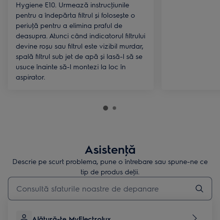
Hygiene E10. Urmează instrucţiunile
pentru a îndepărta filtrul și folosește o
periuţă pentru a elimina praful de
deasupra. Atunci când indicatorul filtrului
devine roșu sau filtrul este vizibil murdar,
spală filtrul sub jet de apă și lasă-l să se
usuce înainte să-l montezi la loc în
aspirator.
Asistenţă
Descrie pe scurt problema, pune o întrebare sau spune-ne ce
tip de produs deţii.
Type to search for support articles
Alătură-te MyElectrolux