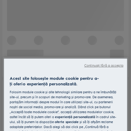
Continuați fără a accepta
Acest site folosește module cookie pentru a-
ţi oferi o experienţă personalizată.
Folosim module cookie și alte tehnologii similare pentru a ne îmbunătăţi
site-ul, precum și în scopuri de marketing și promovare. De asemenea,
partajăm informaţii despre modul în care utilizezi site-ul, cu partenerii
noștri de social media, promovare și analiză. Dând click pe butonul
„Acceptă toate modulele cookie”, accepţi utilizarea modulelor cookie,
astfel încât să îţi putem oferi o
experienţă personalizată
în cadrul site-
ului, să îţi punem la dispoziţie
oferte speciale
și să îţi afișăm reclame
adaptate preferinţelor. Dacă alegi să dai click pe „Continuă fără a