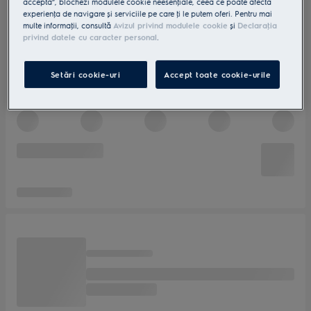
accepta”, blochezi modulele cookie neesenţiale, ceea ce poate afecta
experienţa de navigare și serviciile pe care ţi le putem oferi. Pentru mai
multe informaţii, consultă
Avizul privind modulele cookie
și
Declaraţia
privind datele cu caracter personal
.
Setări cookie-uri
Accept toate cookie-urile