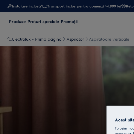
Instalare inclusă*
Transport inclus pentru comenzi >4.999 lei
Retur
Produse
Preţuri speciale
Promoţii
Electrolux - Prima pagină
Aspirator
Aspiratoare verticale
Acest sit
Folosim modu
promovare. D