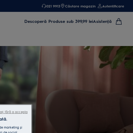
021 9913
Căutare magazin
Autentificare
Descoperă
Produse sub 399,99 lei
Asistenţă
ați fără a accepta
ată.
 de marketing și
ri de social