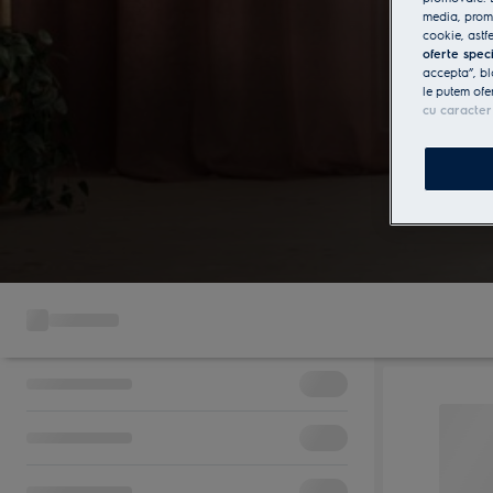
media, promo
cookie, astfe
oferte spec
accepta”, bl
le putem ofe
cu caracter
Porta
autonom