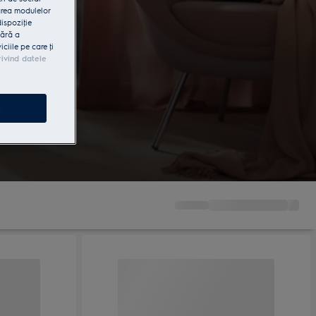
area modulelor
dispoziţie
fără a
iile pe care ţi
rivind datele
le, cu
dă, fără
e