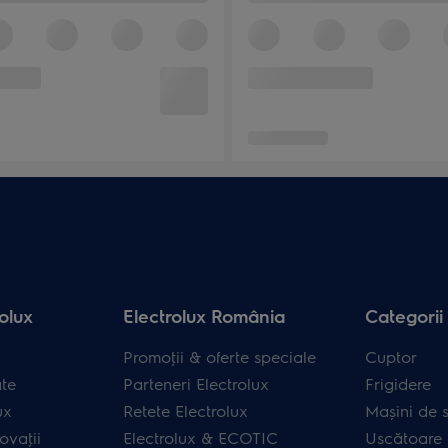
olux
Electrolux România
Categorii
Promoţii & oferte speciale
Cuptor
ate
Parteneri Electrolux
Frigidere
ux
Retete Electrolux
Mașini de s
ovaţii
Electrolux & ECOTIC
Uscătoare 