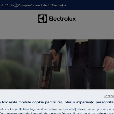
 în 14 zile
Cumpără direct de la Electrolux
Continu
e folosește module cookie pentru a-ţi oferi o experienţă personaliz
le cookie și alte tehnologii similare pentru a ne îmbunătăţi site-ul, precum și în scopuri
e asemenea, partajăm informaţii despre modul în care utilizezi site-ul, cu partenerii noșt