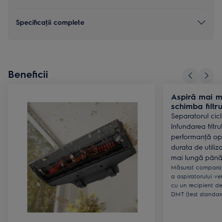
Specificaţii complete
Beneficii
Aspiră mai m
schimba filtru
Separatorul cic
înfundarea filtru
performanţă opti
durata de utiliz
mai lungă până l
Măsurat comparat
a aspiratorului ver
cu un recipient de
DMT (test standar