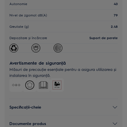
Autonomie
40
Nivel de zgomot dB(A)
79
Greutate (g)
2.48
Depozitare și încărcare
Suport de perete
Avertismente de siguranţă
Măsuri de precauţie esenţiale pentru a asigura utilizarea și
instalarea în siguranţă.
Specificaţii-cheie
Documente produs