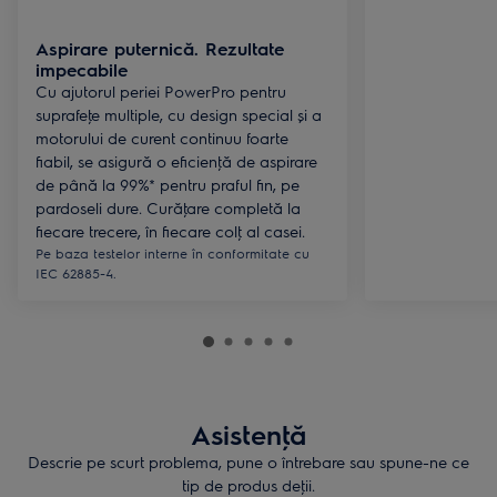
Aspirare puternică. Rezultate
impecabile
Cu ajutorul periei PowerPro pentru
suprafeţe multiple, cu design special și a
motorului de curent continuu foarte
fiabil, se asigură o eficienţă de aspirare
de până la 99%* pentru praful fin, pe
pardoseli dure. Curăţare completă la
fiecare trecere, în fiecare colţ al casei.
Pe baza testelor interne în conformitate cu
IEC 62885-4.
Asistenţă
Descrie pe scurt problema, pune o întrebare sau spune-ne ce
tip de produs deţii.