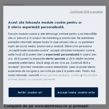
EP61CB21WP
Aspirator vertical cu acumulator
Continuați fără a accepta
Seria 600 EP61CB21WP 40 min
Acest site folosește module cookie pentru a-
autonomie 21.6 V Roz
ţi oferi o experienţă personalizată.
4.7 (129)
Folosim module cookie și alte tehnologii similare pentru a ne îmbunătăţi
Beneficii
site-ul, precum și în scopuri de marketing și promovare. De asemenea,
Puternic și flexibil, se adaptează oricărei sarcini de curățare.
partajăm informaţii despre modul în care utilizezi site-ul, cu partenerii
Perie performantă, cu putere maximă de aspirare. Elimină până la
noștri de social media, promovare și analiză. Dând click pe butonul
99% din praf cu fiecare trecere.
„Acceptă toate modulele cookie”, accepţi utilizarea modulelor cookie,
Performanță și utilizare sporite cu tehnologia de separare ciclonică.
astfel încât să îţi putem oferi o
experienţă personalizată
în cadrul site-
ului, să îţi punem la dispoziţie
oferte speciale
și să îţi afișăm reclame
adaptate preferinţelor. Dacă alegi să dai click pe „Continuă fără a
accepta”, blochezi modulele cookie neesenţiale, ceea ce poate afecta
experienţa de navigare și serviciile pe care ţi le putem oferi. Pentru mai
multe informaţii, consultă
Avizul privind modulele cookie
și
Declaraţia
privind datele cu caracter personal
.
Instrucţiunile și avertismentele pentru utilizarea în siguranţă a
produsului conform regulamentului UE 2023/988 sunt
enumerate în manualul de utilizare. Pentru utilizarea în
Setări cookie-uri
Accept toate cookie-urile
siguranţă a produsului, citește în întregime manualul de
utilizare.
Cumpără de pe www.electrolux.ro și primești: