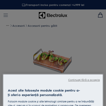
Transport inclus pentru comenzi >4.999 lei
Accesorii
Accesorii pentru gătit
Continuați fără a accepta
Acest site folosește module cookie pentru a-
Atinge pentru zoom
ţi oferi o experienţă personalizată.
Folosim module cookie și alte tehnologii similare pentru a ne îmbunătăţi
site-ul, precum și în scopuri de marketing și promovare. De asemenea,