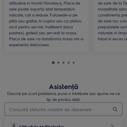
altitudine in Muntii Himalaya, Placa de
de sare de la El
sare poate suporta atat temperaturi
modalitate sana
ridicate, cat si reduse. Foloseste-o pe
condimenta pre
plita sau gratar, in cuptor sau ca platou
de sare roz con
racit pentru servire. Indiferent daca
preparatele sun
pastrezi, gatesti sau servesti la masa,
naturale in timp
Placa de sare va transforma masa intr-o
folosi in exces u
experienta delicioasa.
Asistenţă
Descrie pe scurt problema, pune o întrebare sau spune-ne ce
tip de produs deţii.
Type to search for support articles
Alătură-te MyElectrolux