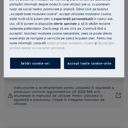
partajăm informaţii despre modul în care utilizezi site-ul, cu partenerii
E2SLT
noștri de social media, promovare și analiză. Dând click pe butonul
Placa de sare Himalaya
„Acceptă toate modulele cookie”, accepţi utilizarea modulelor cookie,
astfel încât să îţi putem oferi o
experienţă personalizată
în cadrul site-
ului, să îţi punem la dispoziţie
oferte speciale
și să îţi afișăm reclame
4.6 (14)
adaptate preferinţelor. Dacă alegi să dai click pe „Continuă fără a
accepta”, blochezi modulele cookie neesenţiale, ceea ce poate afecta
Beneficii
experienţa de navigare și serviciile pe care ţi le putem oferi. Pentru mai
Placa de sare de la Electrolux este o modalitate sanatoasa si stilata
multe informaţii, consultă
Avizul privind modulele cookie
și
Declaraţia
de a gati si de a servi preparatele, condimentând-le in mod natural.
privind datele cu caracter personal
.
Condimenteaza natural alimentele cu Placa de sare de la Electrolux,
o modalitate sanatoasa de a face preparatele si mai delicioase.
Suportul stilat din otel livrat impreuna cu Placa de sare de la
Electrolux permit gatirea preparatele pe plita sau in cuptor.
Setări cookie-uri
Accept toate cookie-urile
Instrucţiunile și avertismentele pentru utilizarea în siguranţă a
produsului conform regulamentului UE 2023/988 sunt
enumerate în manualul de utilizare. Pentru utilizarea în
siguranţă a produsului, citește în întregime manualul de
utilizare.