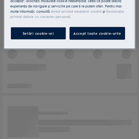
accepta”, blochezi modulele cookie neesenţiale, ceea ce poate afecta
experienţa de navigare și serviciile pe care ţi le putem oferi. Pentru mai
multe informaţii, consultă
Avizul privind modulele cookie
și
Declaraţia
privind datele cu caracter personal
.
Setări cookie-uri
Accept toate cookie-urile