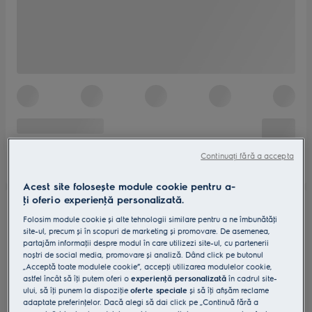
Continuați fără a accepta
Acest site folosește module cookie pentru a-
ţi oferi o experienţă personalizată.
Folosim module cookie și alte tehnologii similare pentru a ne îmbunătăţi
site-ul, precum și în scopuri de marketing și promovare. De asemenea,
partajăm informaţii despre modul în care utilizezi site-ul, cu partenerii
noștri de social media, promovare și analiză. Dând click pe butonul
„Acceptă toate modulele cookie”, accepţi utilizarea modulelor cookie,
astfel încât să îţi putem oferi o
experienţă personalizată
în cadrul site-
ului, să îţi punem la dispoziţie
oferte speciale
și să îţi afișăm reclame
adaptate preferinţelor. Dacă alegi să dai click pe „Continuă fără a