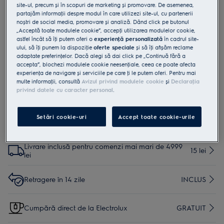
site-ul, precum și în scopuri de marketing și promovare. De asemenea,
TR1LFV
partajăm informaţii despre modul în care utilizezi site-ul, cu partenerii
Ghidaj telescopic, 1 nivel
noștri de social media, promovare și analiză. Dând click pe butonul
„Acceptă toate modulele cookie”, accepţi utilizarea modulelor cookie,
astfel încât să îţi putem oferi o
experienţă personalizată
în cadrul site-
ului, să îţi punem la dispoziţie
oferte speciale
și să îţi afișăm reclame
0 (0)
adaptate preferinţelor. Dacă alegi să dai click pe „Continuă fără a
Beneficii
accepta”, blochezi modulele cookie neesenţiale, ceea ce poate afecta
Ghidajele telescopice de la Electrolux glisează complet și sigur în
experienţa de navigare și serviciile pe care ţi le putem oferi. Pentru mai
exterior pentru a găti fără a folosi mâinile. 1 nivel.
multe informaţii, consultă
Avizul privind modulele cookie
și
Declaraţia
privind datele cu caracter personal
.
Setări cookie-uri
Accept toate cookie-urile
Cumpără de pe www.electrolux.ro și primești:
Livrare inclusă pentru comenzi mai mari de 4999
15 lei
lei
Retragere în 14 zile
INCLUS
Cumpără direct de la Electrolux
GRATUIT