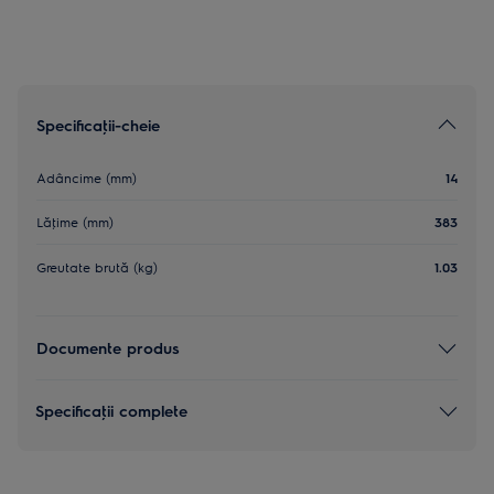
Specificaţii-cheie
Adâncime (mm)
14
Lăţime (mm)
383
Greutate brută (kg)
1.03
Documente produs
Specificaţii complete