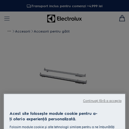
Transport inclus pentru comenzi >4.999 lei
Accesorii
Accesorii pentru gătit
Continuați fără a accepta
Atinge pentru zoom
Acest site folosește module cookie pentru a-
ţi oferi o experienţă personalizată.
Folosim module cookie și alte tehnologii similare pentru a ne îmbunătăţi