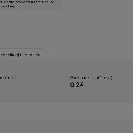
or. Poate provoca iritarea căilor
rmen lung.
Specificaţii complete
me (mm)
Greutate brută (kg)
0.24