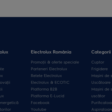
olux
Electrolux România
Categorii
Promoţii & oferte speciale
Cuptor
ate
Parteneri Electrolux
Frigidere
ux
Retete Electrolux
Mașini de s
ovaţii
Electrolux & ECOTIC
Uscătoare 
ii
Platforma B2B
Mașini de s
lux
Platforma E-Lucid
uscător
energetică
Facebook
Purificatoa
orilor
Youtube
Aspiratoar