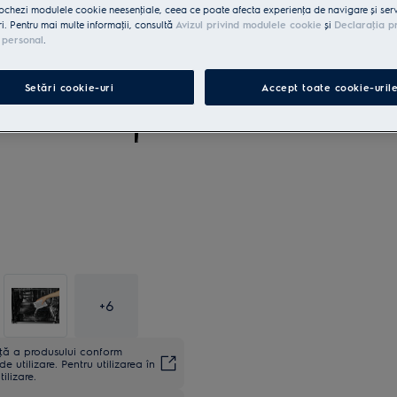
ochezi modulele cookie neesenţiale, ceea ce poate afecta experienţa de navigare și servic
ri. Pentru mai multe informaţii, consultă
Avizul privind modulele cookie
și
Declaraţia p
 personal
.
Setări cookie-uri
Accept toate cookie-uril
+
6
anţă a produsului conform
utilizare. Pentru utilizarea în
ilizare.