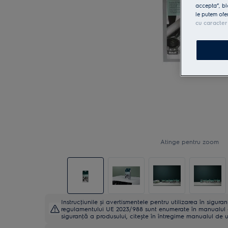
accepta”, bl
le putem ofe
cu caracter
Atinge pentru zoom
Instrucţiunile și avertismentele pentru utilizarea în sigur
regulamentului UE 2023/988 sunt enumerate în manualul de 
siguranţă a produsului, citește în întregime manualul de ut