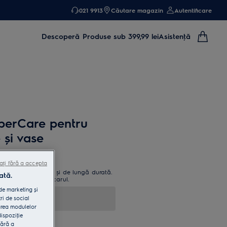
021 9913
Căutare magazin
Autentificare
Descoperă
Produse sub 399,99 lei
Asistenţă
uperCare pentru
 şi vase
ați fără a accepta
alcifiere puternică și de lungă durată.
ată.
ă mirosurile și calcarul.
 de marketing și
ri de social
area modulelor
dispoziţie
fără a