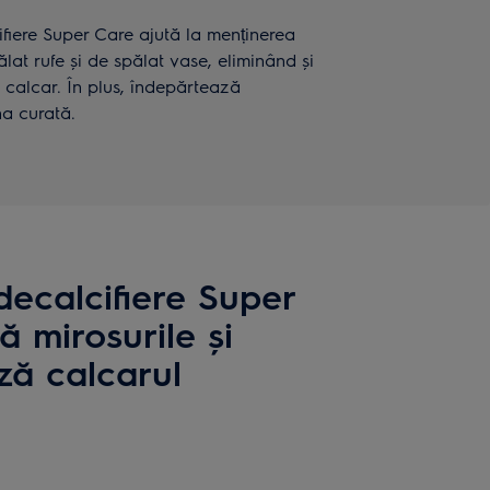
cifiere Super Care ajută la menținerea
lat rufe și de spălat vase, eliminând și
 calcar. În plus, îndepărtează
na curată.
decalcifiere Super
ă mirosurile și
ză calcarul