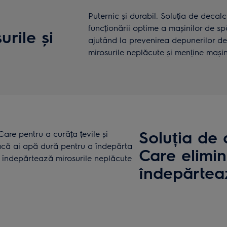
Puternic și durabil. Soluția de decal
funcționării optime a mașinilor de spă
rile și
ajutând la prevenirea depunerilor de
mirosurile neplăcute și menține mași
Soluția de 
Care pentru a curăța țevile și
 dacă ai apă dură pentru a îndepărta
Care elimin
s, îndepărtează mirosurile neplăcute
îndepărtea