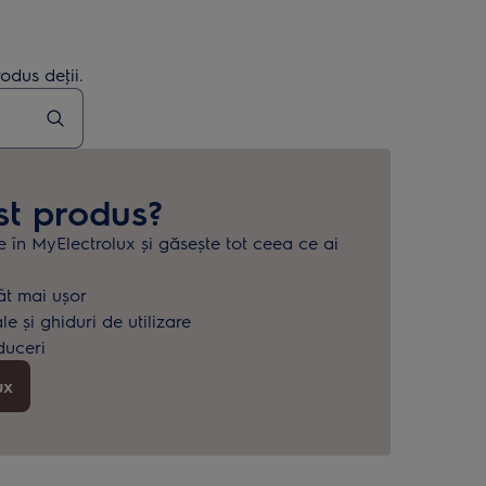
odus deţii.
st produs?
e în MyElectrolux și găsește tot ceea ce ai
.
ât mai ușor
 și ghiduri de utilizare
duceri
ux