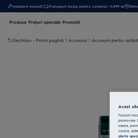
Instalare inclusă*
Transport inclus pentru comenzi >4.999 lei
Retur
Produse
Preţuri speciale
Promoţii
Electrolux - Prima pagină
Accesorii
Accesorii pentru spălat 
Acest sit
Folosim modu
promovare. D
media, promo
cookie, astfe
oferte spec