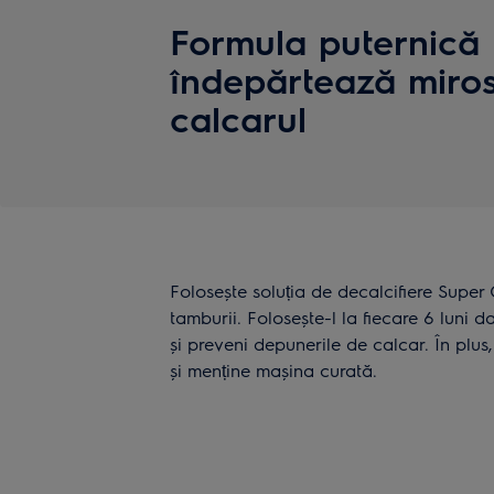
Formula puternică
îndepărtează mirosu
calcarul
Folosește soluția de decalcifiere Super 
tamburii. Folosește-l la fiecare 6 luni
și preveni depunerile de calcar. În plu
și menține mașina curată.