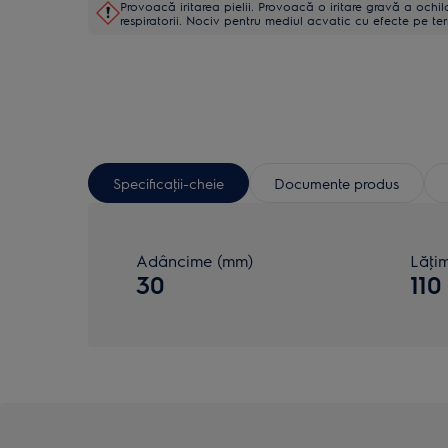
Provoacă iritarea pielii. Provoacă o iritare gravă a ochil
respiratorii. Nociv pentru mediul acvatic cu efecte pe te
Specificaţii-cheie
Documente produs
Adâncime (mm)
Lăţi
30
110