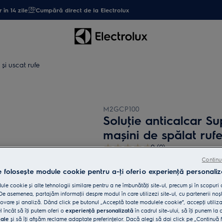
 în 14 zile
Cumpără direct de la Electrolux
și uscat rufe
M2GCP100
Soluţie anticalcar S
maşini de spălat rufe
0 (0)
Beneficii
Continu
Soluția de decalcifiere Super Care - dec
e folosește module cookie pentru a-ţi oferi o experienţă personaliz
Soluția de decalcifiere Super Care elimin
le cookie și alte tehnologii similare pentru a ne îmbunătăţi site-ul, precum și în scopuri
e asemenea, partajăm informaţii despre modul în care utilizezi site-ul, cu partenerii noșt
vare și analiză. Dând click pe butonul „Acceptă toate modulele cookie”, accepţi utiliz
l încât să îţi putem oferi o
experienţă personalizată
în cadrul site-ului, să îţi punem la 
iale
și să îţi afișăm reclame adaptate preferinţelor. Dacă alegi să dai click pe „Continuă 