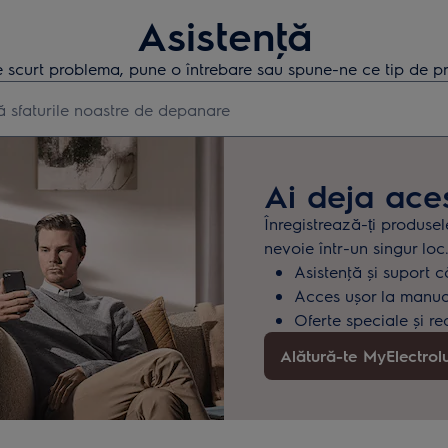
Asistenţă
 scurt problema, pune o întrebare sau spune-ne ce tip de pr
earch for support articles
Ai deja ace
Înregistrează-ți produsel
nevoie într-un singur loc
Asistenţă și suport c
Acces ușor la manuale
Oferte speciale și re
Alătură-te MyElectrol